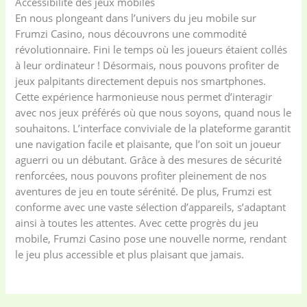
Accessibilité des jeux mobiles
En nous plongeant dans l’univers du jeu mobile sur
Women's bag
(8)
Womens Fashion
Frumzi Casino, nous découvrons une commodité
(5)
révolutionnaire. Fini le temps où les joueurs étaient collés
à leur ordinateur ! Désormais, nous pouvons profiter de
jeux palpitants directement depuis nos smartphones.
Cette expérience harmonieuse nous permet d’interagir
avec nos jeux préférés où que nous soyons, quand nous le
souhaitons. L’interface conviviale de la plateforme garantit
une navigation facile et plaisante, que l’on soit un joueur
aguerri ou un débutant. Grâce à des mesures de sécurité
renforcées, nous pouvons profiter pleinement de nos
aventures de jeu en toute sérénité. De plus, Frumzi est
conforme avec une vaste sélection d’appareils, s’adaptant
ainsi à toutes les attentes. Avec cette progrès du jeu
mobile, Frumzi Casino pose une nouvelle norme, rendant
le jeu plus accessible et plus plaisant que jamais.