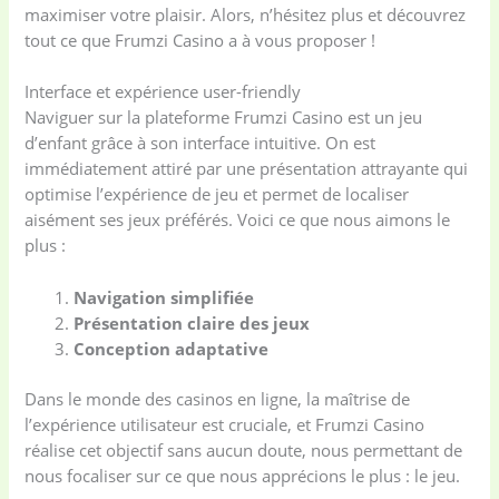
maximiser votre plaisir. Alors, n’hésitez plus et découvrez
tout ce que Frumzi Casino a à vous proposer !
Interface et expérience user-friendly
Naviguer sur la plateforme Frumzi Casino est un jeu
d’enfant grâce à son interface intuitive. On est
immédiatement attiré par une présentation attrayante qui
optimise l’expérience de jeu et permet de localiser
aisément ses jeux préférés. Voici ce que nous aimons le
plus :
Navigation simplifiée
Présentation claire des jeux
Conception adaptative
Dans le monde des casinos en ligne, la maîtrise de
l’expérience utilisateur est cruciale, et Frumzi Casino
réalise cet objectif sans aucun doute, nous permettant de
nous focaliser sur ce que nous apprécions le plus : le jeu.