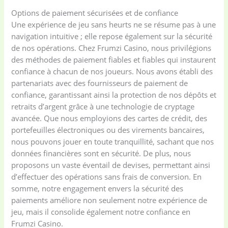
Options de paiement sécurisées et de confiance
Une expérience de jeu sans heurts ne se résume pas à une
navigation intuitive ; elle repose également sur la sécurité
de nos opérations. Chez Frumzi Casino, nous privilégions
des méthodes de paiement fiables et fiables qui instaurent
confiance à chacun de nos joueurs. Nous avons établi des
partenariats avec des fournisseurs de paiement de
confiance, garantissant ainsi la protection de nos dépôts et
retraits d’argent grâce à une technologie de cryptage
avancée. Que nous employions des cartes de crédit, des
portefeuilles électroniques ou des virements bancaires,
nous pouvons jouer en toute tranquillité, sachant que nos
données financières sont en sécurité. De plus, nous
proposons un vaste éventail de devises, permettant ainsi
Baby
(5)
Bathroom
d’effectuer des opérations sans frais de conversion. En
Appliances
(19)
somme, notre engagement envers la sécurité des
paiements améliore non seulement notre expérience de
jeu, mais il consolide également notre confiance en
Electronics
(6)
Gadget Accessories
Frumzi Casino.
(33)