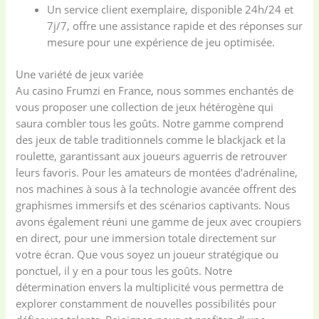
Un service client exemplaire, disponible 24h/24 et
7j/7, offre une assistance rapide et des réponses sur
mesure pour une expérience de jeu optimisée.
Une variété de jeux variée
Au casino Frumzi en France, nous sommes enchantés de
vous proposer une collection de jeux hétérogène qui
saura combler tous les goûts. Notre gamme comprend
des jeux de table traditionnels comme le blackjack et la
roulette, garantissant aux joueurs aguerris de retrouver
leurs favoris. Pour les amateurs de montées d’adrénaline,
nos machines à sous à la technologie avancée offrent des
graphismes immersifs et des scénarios captivants. Nous
avons également réuni une gamme de jeux avec croupiers
en direct, pour une immersion totale directement sur
votre écran. Que vous soyez un joueur stratégique ou
ponctuel, il y en a pour tous les goûts. Notre
détermination envers la multiplicité vous permettra de
explorer constamment de nouvelles possibilités pour