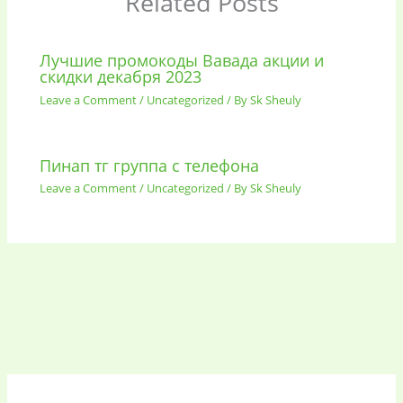
Related Posts
Лучшие промокоды Вавада акции и
скидки декабря 2023
Leave a Comment
/
Uncategorized
/ By
Sk Sheuly
Пинап тг группа с телефона
Leave a Comment
/
Uncategorized
/ By
Sk Sheuly