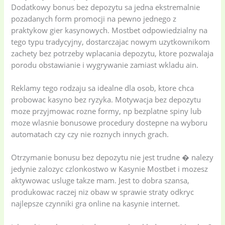
Dodatkowy bonus bez depozytu sa jedna ekstremalnie
pozadanych form promocji na pewno jednego z
praktykow gier kasynowych. Mostbet odpowiedzialny na
tego typu tradycyjny, dostarczajac nowym uzytkownikom
zachety bez potrzeby wplacania depozytu, ktore pozwalaja
porodu obstawianie i wygrywanie zamiast wkladu ain.
Reklamy tego rodzaju sa idealne dla osob, ktore chca
probowac kasyno bez ryzyka. Motywacja bez depozytu
moze przyjmowac rozne formy, np bezplatne spiny lub
moze wlasnie bonusowe procedury dostepne na wyboru
automatach czy czy nie roznych innych grach.
Otrzymanie bonusu bez depozytu nie jest trudne � nalezy
jedynie zalozyc czlonkostwo w Kasynie Mostbet i mozesz
aktywowac usluge takze mam. Jest to dobra szansa,
produkowac raczej niz obaw w sprawie straty odkryc
najlepsze czynniki gra online na kasynie internet.