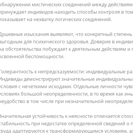
обнаружении мистических соединений между действиями 
принуждает индивидов находить способы контроля в том
Bag
(5)
Mens Fashion
(4)
показывает на нехватку логических соединений.
6)
Three piece
(0)
Душевные изыскания выявляют, что конкретный степень
выгодным для психического здоровья. Доверие в индив
на обстоятельства побуждает к деятельным действиям 
ed
(15)
Watches
(0)
освоенной беспомощности.
Толерантность к непредсказуемости: индивидуальные ра
g
(8)
Womens Fashion
(5)
Индивиды демонстрируют значительные индивидуальные
условия с нечеткими исходами. Отдельные личности чувс
условиях большой неопределенности, в то время как и
неудобство в том числе при незначительной неопределе
Значительная устойчивость к неясности отличается спо
стабильность при недостатке определенной сведений о 
труда адаптируются к трансформирующимся условиям, а