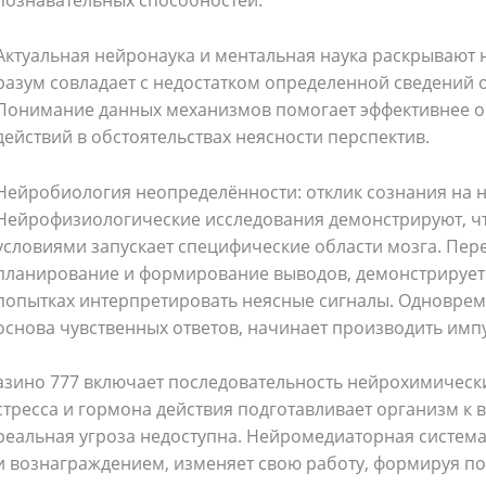
познавательных способностей.
Актуальная нейронаука и ментальная наука раскрывают 
разум совладает с недостатком определенной сведений 
Понимание данных механизмов помогает эффективнее о
действий в обстоятельствах неясности перспектив.
Нейробиология неопределённости: отклик сознания на 
Нейрофизиологические исследования демонстрируют, чт
условиями запускает специфические области мозга. Пер
планирование и формирование выводов, демонстрирует
попытках интерпретировать неясные сигналы. Одноврем
основа чувственных ответов, начинает производить имп
азино 777 включает последовательность нейрохимическ
стресса и гормона действия подготавливает организм к в
реальная угроза недоступна. Нейромедиаторная система
и вознаграждением, изменяет свою работу, формируя 