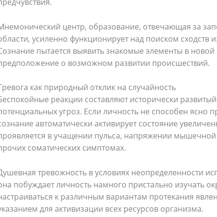
предчувствия.
Мнемонический центр, образование, отвечающая за за
области, усиленно функционирует над поиском сходств 
Сознание пытается выявить знакомые элементы в новой 
предположение о возможном развитии происшествий.
Тревога как природный отклик на случайность
Беспокойные реакции составляют исторически развитый
потенциальных угроз. Если личность не способен ясно пр
сознание автоматически активирует состояние увеличен
проявляется в учащении пульса, напряжении мышечной 
прочих соматических симптомах.
Душевная тревожность в условиях неопределенности ис
она побуждает личность намного пристально изучать о
настраиваться к различным вариантам протекания явле
указанием для активизации всех ресурсов организма.