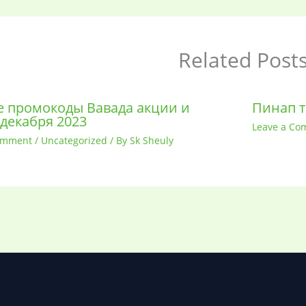
Related Post
 промокоды Вавада акции и
Пинап т
 декабря 2023
Leave a Co
omment
/
Uncategorized
/ By
Sk Sheuly