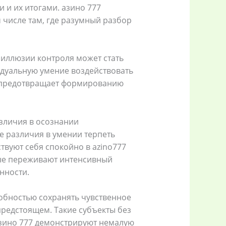
и их итогами. азино 777
 числе там, где разумный разбор
 иллюзии контроля может стать
идуальную умение воздействовать
и предотвращает формированию
зличия в осознании
 различия в умении терпеть
твуют себя спокойно в azino777
ные переживают интенсивный
нности.
собностью сохранять чувственное
предстоящем. Такие субъекты без
зино 777 демонстрируют немалую