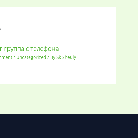
s
г группа с телефона
mment
/
Uncategorized
/ By
Sk Sheuly