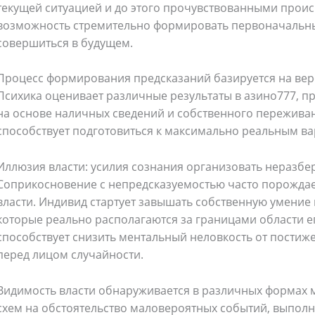
текущей ситуацией и до этого прочувствованными проис
возможность стремительно формировать первоначальные
совершиться в будущем.
Процесс формирования предсказаний базируется на вер
Психика оценивает различные результаты в азино777, п
на основе наличных сведений и собственного пережива
Bathroom Appliances
(19)
способствует подготовиться к максимально реальным ва
Иллюзия власти: усилия сознания организовать неразбе
)
Gadget Accessories
(33)
Соприкосновение с непредсказуемостью часто порожда
власти. Индивид стартует завышать собственную умение 
sories
(2)
Health & Beauty
(6)
которые реально располагаются за границами области е
способствует снизить ментальный неловкость от постиж
перед лицом случайности.
nces
(52)
Kids & Toys
(2)
Видимость власти обнаруживается в различных формах 
oking
(41)
Kitchen and cooking
(2)
схем на обстоятельство маловероятных событий, выпол