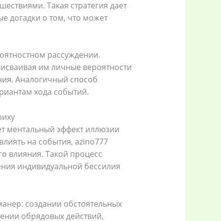
шествиями. Такая стратегия дает
 догадки о том, что может
оятностном рассуждении.
рисваивая им личные вероятности
ния. Аналогичный способ
риантам хода событий.
риху
ет ментальный эффект иллюзии
влиять на события, azino777
го влияния. Такой процесс
ения индивидуальной бессилия
манер: создании обстоятельных
нении обрядовых действий,