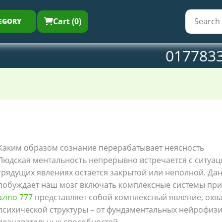
Cart (0)
EGORY
017783
Каким образом сознание перерабатывает неясность
Людская ментальность непрерывно встречается с ситуаци
грядущих явлениях остается закрытой или неполной. Д
побуждает наш мозг включать комплексные системы при
azino 777
представляет собой комплексный явление, ох
психической структуры – от фундаментальных нейрофиз