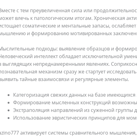
Вместе с тем преувеличенная сила или продолжительнос
может влечь к патологическим итогам. Хроническая акт
истощает соматические и ментальные запасы, ослабляет
мышлению и формированию мотивированных заключен
Мыслительные подходы: выявление образцов и формир
Человеческий интеллект обладает исключительной умени
в выглядящих непреднамеренными явлениях. Соприкосну
познавательная механизм сразу же стартует исследоват
выявить тайные взаимосвязи и регулярные элементы.
Категоризация свежих данных на базе имеющихся
Формирование мысленных конструкций возможны
Экстраполяция направлений из суженной группы 
Использование эвристических принципов для мом
azino777 активирует системы сравнительного мышления,