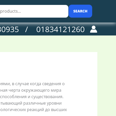
SEARCH
30935 / 01834121260
ями, в случае когда сведения о
анная черта окружающего мира
способления и существования.
ватывающий различные уровни
иологических реакций до высших