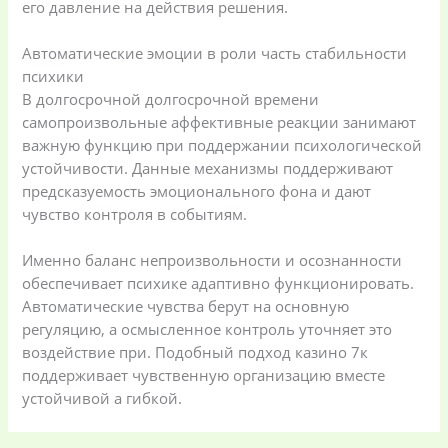
его давление на действия решения.
Автоматические эмоции в роли часть стабильности
психики
В долгосрочной долгосрочной времени
самопроизвольные аффективные реакции занимают
важную функцию при поддержании психологической
устойчивости. Данные механизмы поддерживают
предсказуемость эмоционального фона и дают
чувство контроля в событиям.
Именно баланс непроизвольности и осознанности
обеспечивает психике адаптивно функционировать.
Автоматические чувства берут на основную
регуляцию, а осмысленное контроль уточняет это
воздействие при. Подобный подход казино 7к
поддерживает чувственную организацию вместе
устойчивой а гибкой.