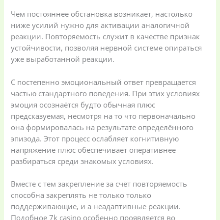
Чем постояннее обстановка возникает, настолько
ниже усилий нужно для активации аналогичной
реакции. Повторяемость служит в качестве признак
устойчивости, позволяя нервной системе опираться
уже выработанной реакции.
С постепенно эмоциональный ответ превращается
частью стандартного поведения. При этих условиях
эмоция осознаётся будто обычная плюс
предсказуемая, несмотря на то что первоначально
она формировалась на результате определённого
эпизода. Этот процесс ослабляет когнитивную
напряжение плюс обеспечивает оперативнее
разбираться среди знакомых условиях.
Вместе с тем закрепление за счёт повторяемость
способна закреплять не только только
поддерживающие, и а неадаптивные реакции.
Подобное 7k casino особенно проявляется во