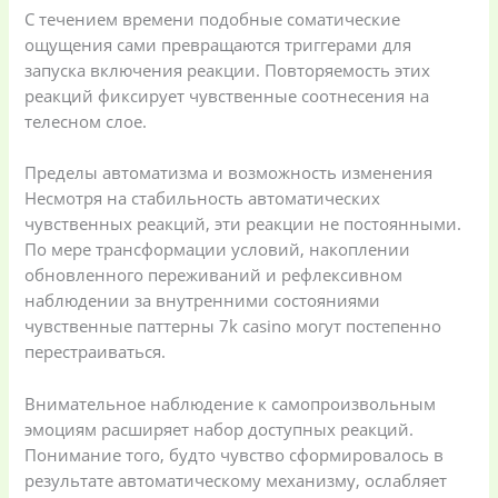
С течением времени подобные соматические
ощущения сами превращаются триггерами для
запуска включения реакции. Повторяемость этих
реакций фиксирует чувственные соотнесения на
телесном слое.
Пределы автоматизма и возможность изменения
Несмотря на стабильность автоматических
чувственных реакций, эти реакции не постоянными.
По мере трансформации условий, накоплении
обновленного переживаний и рефлексивном
наблюдении за внутренними состояниями
чувственные паттерны 7k casino могут постепенно
перестраиваться.
Внимательное наблюдение к самопроизвольным
эмоциям расширяет набор доступных реакций.
Понимание того, будто чувство сформировалось в
результате автоматическому механизму, ослабляет