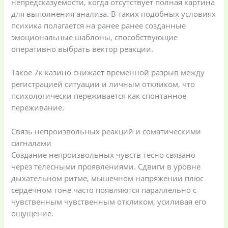
непредсказуемости, когда отсутствует полная картина
для выполнения анализа. В таких подобных условиях
психика полагается на ранее ранее созданные
эмоциональные шаблоны, способствующие
оперативно выбрать вектор реакции.
Такое 7к казино снижает временной разрыв между
регистрацией ситуации и личным откликом, что
психологически переживается как спонтанное
переживание.
Связь непроизвольных реакций и соматическими
сигналами
Создание непроизвольных чувств тесно связано
через телесными проявлениями. Сдвиги в уровне
дыхательном ритме, мышечном напряжении плюс
сердечном тоне часто появляются параллельно с
чувственным чувственным откликом, усиливая его
ощущение.