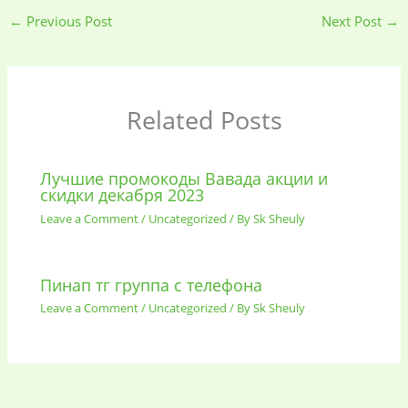
←
Previous Post
Next Post
→
Related Posts
Лучшие промокоды Вавада акции и
скидки декабря 2023
Leave a Comment
/
Uncategorized
/ By
Sk Sheuly
Пинап тг группа с телефона
Leave a Comment
/
Uncategorized
/ By
Sk Sheuly