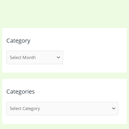
Category
Categories