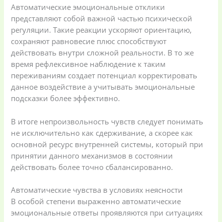
Автоматические эмоциональные отклики
представляют собой важной частью психической
регуляции. Такие реакции ускоряют ориентацию,
сохраняют равновесие плюс способствуют
действовать внутри сложной реальности. В то же
время рефлексивное наблюдение к таким
переживаниям создает потенциал корректировать
данное воздействие а учитывать эмоциональные
подсказки более эффективно.
В итоге непроизвольность чувств следует понимать
не исключительно как сдерживание, а скорее как
основной ресурс внутренней системы, который при
принятии данного механизмов в состоянии
действовать более точно сбалансированно.
Автоматические чувства в условиях неясности
В особой степени выраженно автоматические
эмоциональные ответы проявляются при ситуациях