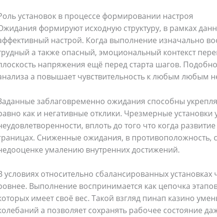
Роль установок в процессе формировании настроя
Ожидания формируют исходную структуру, в рамках данн
аффективный настрой. Когда выполнение изначально во
трудный а также опасный, эмоциональный контекст пере
плоскость напряжения ещё перед стартa шагов. Подобн
анализа а повышает чувствительность к любым любым не
Заданные заблаговременно ожидания способны укрепля
равно как и негативные отклики. Чрезмерные установки
неудовлетворенности, вплоть до того что когда развити
границах. Сниженные ожидания, в противоположность, 
недооценке умалению внутренних достижений.
В условиях относительно сбалансированных установках 
ровнее. Выполнение воспринимается как цепочка этапов
которых имеет своё вес. Такой взгляд пинап казино уме
колебаний а позволяет сохранять рабочее состояние да