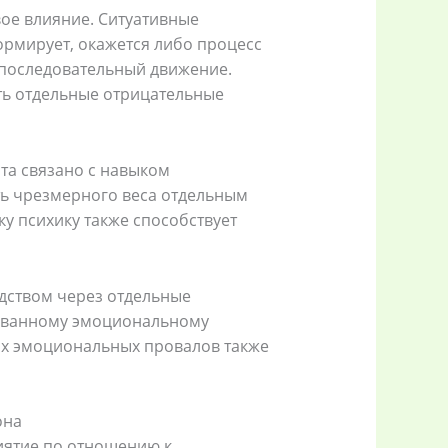
ое влияние. Ситуативные
ормирует, окажется либо процесс
 последовательный движение.
ть отдельные отрицательные
та связано с навыком
ть чрезмерного веса отдельным
ку психику также способствует
едством через отдельные
рованному эмоциональному
ых эмоциональных провалов также
она
иятие по отношению к