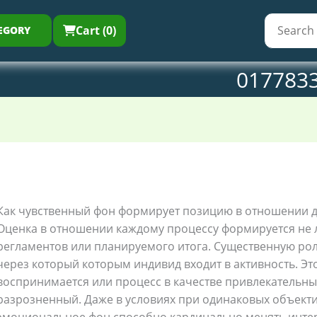
Cart (0)
EGORY
017783
Как чувственный фон формирует позицию в отношении д
Оценка в отношении каждому процессу формируется не 
регламентов или планируемого итога. Существенную рол
через который которым индивид входит в активность. Эт
воспринимается или процесс в качестве привлекательн
разрозненный. Даже в условиях при одинаковых объекти