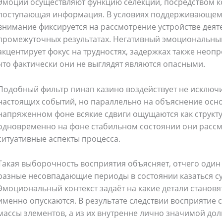
Эмоции осуществляют функцию селекции, посредством к
поступающая информация. В условиях поддерживающем
внимание фиксируется на рассмотрение устройстве деяте
промежуточных результатах. Негативный эмоциональный
акцентирует фокус на трудностях, задержках также неоп
что фактически они не выглядят являются опасными.
Подобный фильтр пинап казино воздействует не исключ
настоящих событий, но параллельно на объяснение осно
напряженном фоне всякие сдвиги ощущаются как структу
одновременно на фоне стабильном состоянии они рассм
ситуативные аспекты процесса.
Такая выборочность восприятия объясняет, отчего один 
разные несовпадающие периоды в состоянии казаться с
Эмоциональный контекст задаёт на какие детали становя
именно опускаются. В результате следствии восприятие 
массы элементов, а из их внутренне лично значимой доли