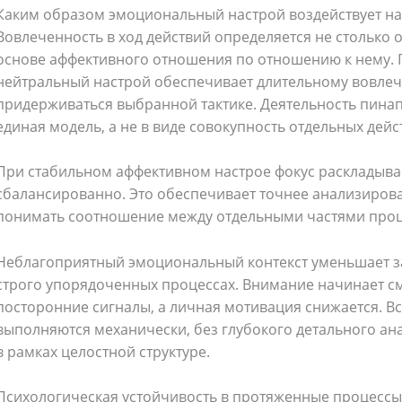
Каким образом эмоциональный настрой воздействует на
oking
(41)
Kitchen and cooking
(2)
Вовлеченность в ход действий определяется не столько о
основе аффективного отношения по отношению к нему.
Bag
(5)
Mens Fashion
(4)
нейтральный настрой обеспечивает длительному вовле
придерживаться выбранной тактике. Деятельность пинап
единая модель, а не в виде совокупность отдельных дейс
6)
Three piece
(0)
При стабильном аффективном настрое фокус раскладыва
сбалансированно. Это обеспечивает точнее анализирова
ed
(15)
Watches
(0)
понимать соотношение между отдельными частями проц
g
(8)
Womens Fashion
(5)
Неблагоприятный эмоциональный контекст уменьшает з
строго упорядоченных процессах. Внимание начинает с
посторонние сигналы, а личная мотивация снижается. Вс
выполняются механически, без глубокого детального ан
в рамках целостной структуре.
Психологическая устойчивость в протяженные процессы