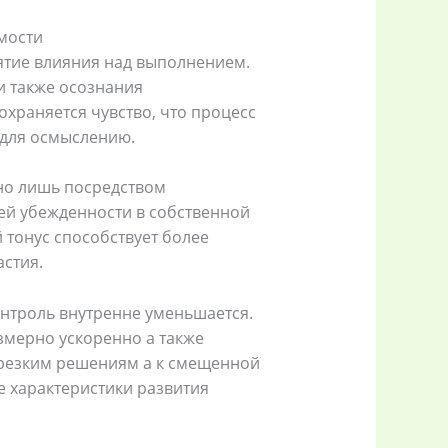
мости
ятие влияния над выполнением.
и также осознания
храняется чувство, что процесс
 для осмыслению.
но лишь посредством
ней убежденности в собственной
тонус способствует более
стия.
троль внутренне уменьшается.
змерно ускоренно а также
 резким решениям а к смещенной
е характеристики развития