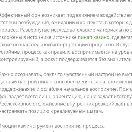
эмоциональное фон способно кардинально менять инте
Аффективный фон возникает под влиянием воздействием
степени возбуждения, ожиданий и контекста, в которых д
процесс. Развернутые исследовательские материалы по 
изложены в источнике источнике
пинап казино
, где дет
также познавательной интерпретации процессов. В случ
устойчив, процесс как правило воспринимается на уров
контролируемый, а фокус поддерживается без значитель
Важно осознавать, факт что чувственный настрой не вы
Данный настрой пинап способен меняться на протяжени
поддерживая или ослабляя начальное восприятие. Поэ
фон задаёт всего лишь ориентацию, но не задаёт итогов
Рефлексивное отслеживание внутренних реакций даёт 
настраивать позицию к реализуемым шагам.
Эмоции как инструмент восприятия процесса