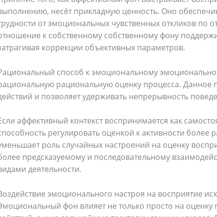
выполнению, несёт прикладную ценность. Оно обеспечи
трудности от эмоциональных чувственных откликов по 
отношение к собственному собственному фону поддержи
затрагивая коррекции объективных параметров.
Рациональный способ к эмоциональному эмоционально
рациональную рациональную оценку процесса. Данное 
действий и позволяет удерживать непрерывность поведе
Если аффективный контекст воспринимается как самосто
способность регулировать оценкой к активности более 
уменьшает роль случайных настроений на оценку воспр
более предсказуемому и последовательному взаимодей
видами деятельности.
Воздействие эмоционального настроя на восприятие ис
Эмоциональный фон влияет не только просто на оценку 