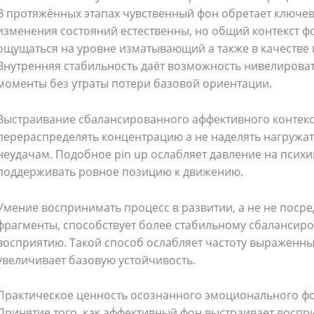
В протяжённых этапах чувственный фон обретает ключев
изменения состояний естественны, но общий контекст ф
ощущаться на уровне изматывающий а также в качестве
Внутренняя стабильность даёт возможность нивелирова
моменты без утраты потери базовой ориентации.
Выстраивание сбалансированного аффективного контекс
перераспределять концентрацию а не наделять нагружа
неудачам. Подобное pin up ослабляет давление на психи
поддерживать ровное позицию к движению.
Умение воспринимать процесс в развитии, а не не поср
фрагменты, способствует более стабильному сбаланси
восприятию. Такой способ ослабляет частоту выраженн
увеличивает базовую устойчивость.
Практическое ценность осознанного эмоционального ф
Принятие того, как аффективный фон выстраивает воспр