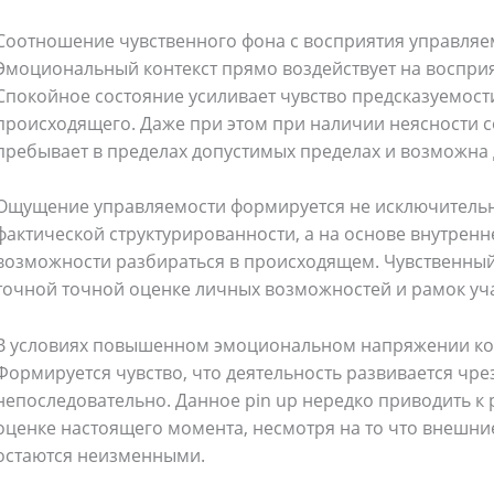
Соотношение чувственного фона с восприятия управляе
Эмоциональный контекст прямо воздействует на воспри
Спокойное состояние усиливает чувство предсказуемост
происходящего. Даже при этом при наличии неясности со
пребывает в пределах допустимых пределах и возможна
Ощущение управляемости формируется не исключитель
фактической структурированности, а на основе внутрен
Bathroom Appliances
(19)
возможности разбираться в происходящем. Чувственный 
точной точной оценке личных возможностей и рамок уча
)
Gadget Accessories
(33)
В условиях повышенном эмоциональном напряжении кон
Формируется чувство, что деятельность развивается чре
sories
(2)
Health & Beauty
(6)
непоследовательно. Данное pin up нередко приводить к
оценке настоящего момента, несмотря на то что внешни
nces
(52)
Kids & Toys
(2)
остаются неизменными.