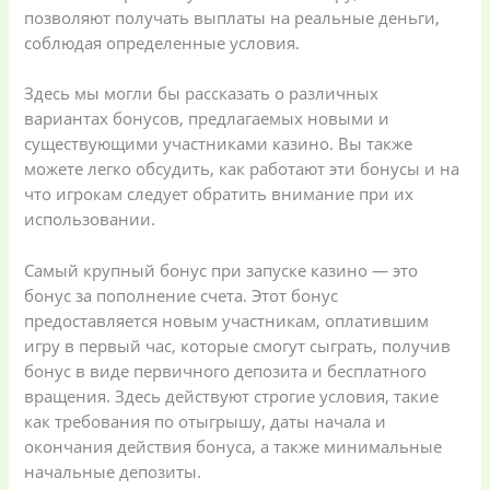
Electronics
(6)
Gadget Accessories
позволяют получать выплаты на реальные деньги,
(33)
соблюдая определенные условия.
Здесь мы могли бы рассказать о различных
gadget-accessories
Health & Beauty
вариантах бонусов, предлагаемых новыми и
(2)
(6)
существующими участниками казино. Вы также
можете легко обсудить, как работают эти бонусы и на
Home Appliances
Kids & Toys
(2)
что игрокам следует обратить внимание при их
(52)
использовании.
Самый крупный бонус при запуске казино — это
Kitchen & Cooking
Kitchen and
бонус за пополнение счета. Этот бонус
(41)
cooking
(2)
предоставляется новым участникам, оплатившим
игру в первый час, которые смогут сыграть, получив
бонус в виде первичного депозита и бесплатного
Ladies Tote Bag
(5)
Mens Fashion
(4)
вращения. Здесь действуют строгие условия, такие
как требования по отыгрышу, даты начала и
Storage Bag
(6)
Three piece
(0)
окончания действия бонуса, а также минимальные
начальные депозиты.