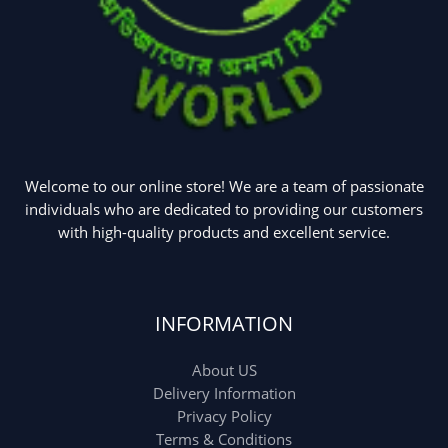
Welcome to our online store! We are a team of passionate
individuals who are dedicated to providing our customers
with high-quality products and excellent service.
INFORMATION
About US
Delivery Information
Privacy Policy
Terms & Conditions