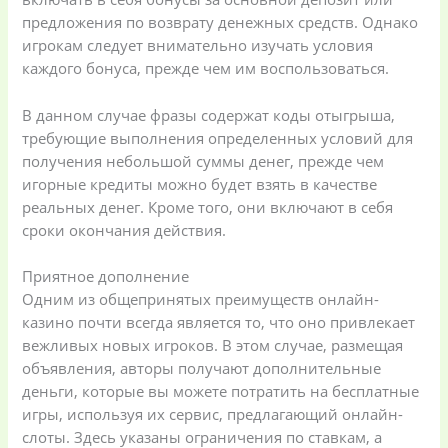
предложения по возврату денежных средств. Однако
игрокам следует внимательно изучать условия
каждого бонуса, прежде чем им воспользоваться.
В данном случае фразы содержат коды отыгрыша,
требующие выполнения определенных условий для
получения небольшой суммы денег, прежде чем
игорные кредиты можно будет взять в качестве
реальных денег.
Кроме того, они включают в себя
сроки окончания действия.
Приятное дополнение
Одним из общепринятых преимуществ онлайн-
казино почти всегда является то, что оно привлекает
вежливых новых игроков. В этом случае, размещая
объявления, авторы получают дополнительные
деньги, которые вы можете потратить на бесплатные
игры, используя их сервис, предлагающий онлайн-
слоты. Здесь указаны ограничения по ставкам, а