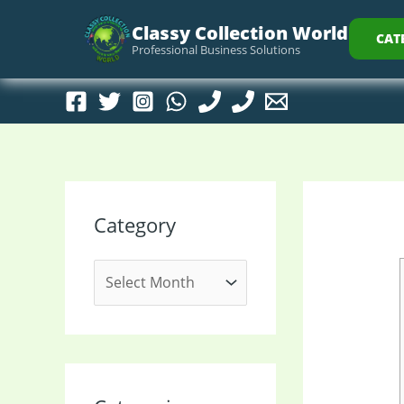
Skip
Classy Collection World
to
CAT
Professional Business Solutions
content
C
C
Category
a
a
t
t
e
e
g
g
o
o
r
r
y
i