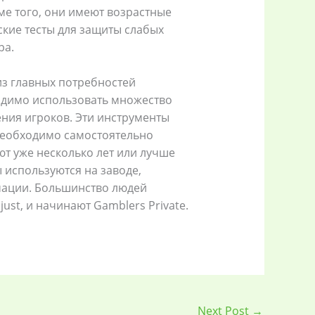
оме того, они имеют возрастные
ские тесты для защиты слабых
ра.
из главных потребностей
ходимо использовать множество
ния игроков. Эти инструменты
 необходимо самостоятельно
т уже несколько лет или лучше
ы используются на заводе,
мации. Большинство людей
just, и начинают Gamblers Private.
Next Post
→