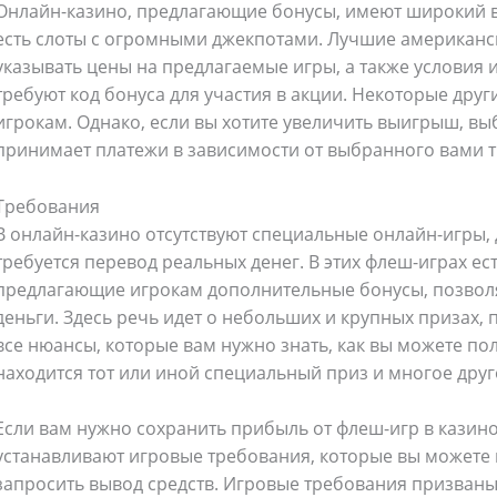
Онлайн-казино, предлагающие бонусы, имеют широкий в
есть слоты с огромными джекпотами. Лучшие американс
указывать цены на предлагаемые игры, а также условия 
требуют код бонуса для участия в акции. Некоторые дру
игрокам. Однако, если вы хотите увеличить выигрыш, вы
принимает платежи в зависимости от выбранного вами т
Требования
Bathroom Appliances
(19)
В онлайн-казино отсутствуют специальные онлайн-игры, 
требуется перевод реальных денег. В этих флеш-играх ес
)
Gadget Accessories
(33)
предлагающие игрокам дополнительные бонусы, позвол
деньги. Здесь речь идет о небольших и крупных призах
все нюансы, которые вам нужно знать, как вы можете по
sories
(2)
Health & Beauty
(6)
находится тот или иной специальный приз и многое друг
nces
(52)
Kids & Toys
(2)
Если вам нужно сохранить прибыль от флеш-игр в казино
устанавливают игровые требования, которые вы можете
запросить вывод средств. Игровые требования призваны
oking
(41)
Kitchen and cooking
(2)