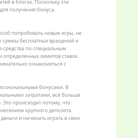
тей в блогах. Поскольку эти
для получения бонуса.
особ попробовать новые игры, не
е суммы бесплатных вращений и
е средства по специальным
 определенных лимитов ставок.
нимательно ознакомиться с
ессиональными бонусами. В
мальными затратами, всё больше
. Это происходит потому, что
несением крупного депозита.
деньги и начинать играть в свои