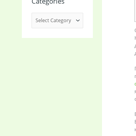
Categories
e
s