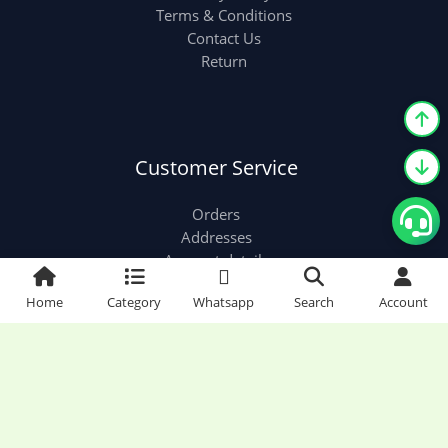
Terms & Conditions
Contact Us
Return
Customer Service
Orders
Addresses
Account details
Home
Category
Whatsapp
Search
Account
Classy Collection World © 2026 | Classy Collection
World