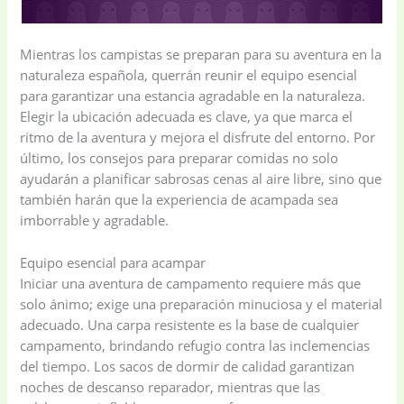
Mientras los campistas se preparan para su aventura en la
naturaleza española, querrán reunir el equipo esencial
Baby
(5)
Bathroom
para garantizar una estancia agradable en la naturaleza.
Appliances
(19)
Elegir la ubicación adecuada es clave, ya que marca el
ritmo de la aventura y mejora el disfrute del entorno. Por
último, los consejos para preparar comidas no solo
Electronics
(6)
Gadget Accessories
ayudarán a planificar sabrosas cenas al aire libre, sino que
(33)
también harán que la experiencia de acampada sea
imborrable y agradable.
gadget-accessories
Health & Beauty
(2)
(6)
Equipo esencial para acampar
Iniciar una aventura de campamento requiere más que
solo ánimo; exige una preparación minuciosa y el material
Home Appliances
Kids & Toys
(2)
adecuado. Una carpa resistente es la base de cualquier
(52)
campamento, brindando refugio contra las inclemencias
del tiempo. Los sacos de dormir de calidad garantizan
noches de descanso reparador, mientras que las
Kitchen & Cooking
Kitchen and