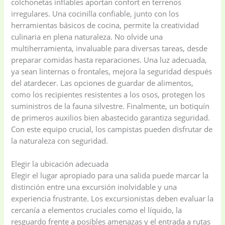
colchonetas inflables aportan confort en terrenos
(41)
cooking
(2)
irregulares. Una cocinilla confiable, junto con los
herramientas básicos de cocina, permite la creatividad
Ladies Tote Bag
(5)
Mens Fashion
(4)
culinaria en plena naturaleza. No olvide una
multiherramienta, invaluable para diversas tareas, desde
preparar comidas hasta reparaciones. Una luz adecuada,
Storage Bag
(6)
Three piece
(0)
ya sean linternas o frontales, mejora la seguridad después
del atardecer. Las opciones de guardar de alimentos,
como los recipientes resistentes a los osos, protegen los
Uncategorized
(15)
Watches
(0)
suministros de la fauna silvestre. Finalmente, un botiquín
de primeros auxilios bien abastecido garantiza seguridad.
Women's bag
(8)
Womens Fashion
Con este equipo crucial, los campistas pueden disfrutar de
(5)
la naturaleza con seguridad.
Elegir la ubicación adecuada
Elegir el lugar apropiado para una salida puede marcar la
distinción entre una excursión inolvidable y una
experiencia frustrante. Los excursionistas deben evaluar la
cercanía a elementos cruciales como el líquido, la
resguardo frente a posibles amenazas y el entrada a rutas