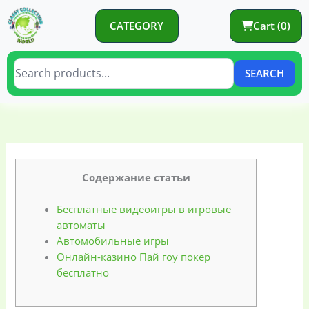
Skip
to
CATEGORY
Cart (0)
content
SEARCH
C
C
a
a
t
t
e
e
Содержание статьи
g
g
Бесплатные видеоигры в игровые
o
o
автоматы
r
r
Автомобильные игры
y
i
Онлайн-казино Пай гоу покер
e
бесплатно
s