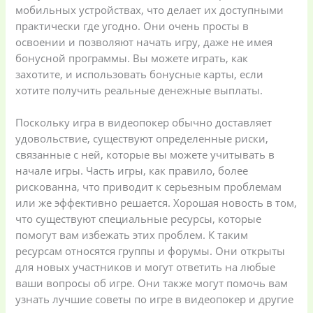
мобильных устройствах, что делает их доступными
практически где угодно. Они очень просты в
освоении и позволяют начать игру, даже не имея
бонусной программы. Вы можете играть, как
захотите, и использовать бонусные карты, если
хотите получить реальные денежные выплаты.
Поскольку игра в видеопокер обычно доставляет
удовольствие, существуют определенные риски,
связанные с ней, которые вы можете учитывать в
начале игры. Часть игры, как правило, более
рискованна, что приводит к серьезным проблемам
или же эффективно решается. Хорошая новость в том,
что существуют специальные ресурсы, которые
помогут вам избежать этих проблем. К таким
ресурсам относятся группы и форумы. Они открыты
для новых участников и могут ответить на любые
ваши вопросы об игре. Они также могут помочь вам
узнать лучшие советы по игре в видеопокер и другие