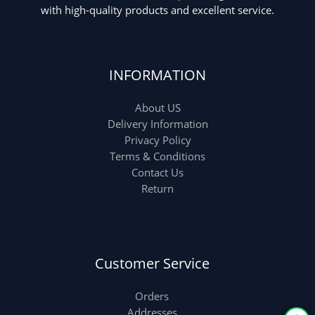
with high-quality products and excellent service.
INFORMATION
About US
Delivery Information
Privacy Policy
Terms & Conditions
Contact Us
Return
Customer Service
Orders
Addresses