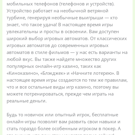
мобильных телефонов (телефонов и устройств).
Устройство работает на необычной ветряной
турбине, генерируя необычные выигрыши — кто
знает, что такое удача! В настоящее время игры
увлекательны и просты в освоении. Вам доступен
широкий выбор игровых автоматов. От классических
игровых автоматов до современных игровых
автоматов в стиле фильмов — у нас есть варианты на
любой вкус. Вы также найдете множество других
популярных онлайн-игр казино, таких как
«Киноказино», «Блэкджек» и «Начните лотерею». В
настоящее время игры создаются по тем же правилам,
что и все остальные виды игр казино, поэтому вы
можете потренироваться, прежде чем играть на
реальные деньги.
Будь то новичок или опытный игрок, бесплатные
онлайн-игры позволят вам развить свои навыки и
стать гораздо более особенным игроком в покер. А