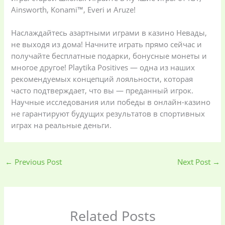
Ainsworth, Konami™, Everi и Aruze!
Наслаждайтесь азартными играми в казино Невады,
не выходя из дома! Начните играть прямо сейчас и
получайте бесплатные подарки, бонусные монеты и
многое другое! Playtika Positives — одна из наших
рекомендуемых концепций лояльности, которая
часто подтверждает, что вы — преданный игрок.
Научные исследования или победы в онлайн-казино
не гарантируют будущих результатов в спортивных
играх на реальные деньги.
←
Previous Post
Next Post
→
Related Posts