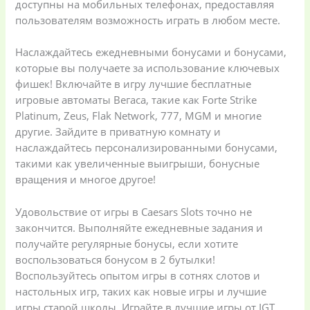
доступны на мобильных телефонах, предоставляя
Ladies Tote Bag
(5)
Mens Fashion
(4)
пользователям возможность играть в любом месте.
Storage Bag
(6)
Three piece
(0)
Наслаждайтесь ежедневными бонусами и бонусами,
которые вы получаете за использование ключевых
фишек! Включайте в игру лучшие бесплатные
Uncategorized
(15)
Watches
(0)
игровые автоматы Вегаса, такие как Forte Strike
Platinum, Zeus, Flak Network, 777, MGM и многие
другие. Зайдите в приватную комнату и
Women's bag
(8)
Womens Fashion
наслаждайтесь персонализированными бонусами,
(5)
такими как увеличенные выигрыши, бонусные
вращения и многое другое!
Удовольствие от игры в Caesars Slots точно не
закончится. Выполняйте ежедневные задания и
получайте регулярные бонусы, если хотите
воспользоваться бонусом в 2 бутылки!
Воспользуйтесь опытом игры в сотнях слотов и
настольных игр, таких как новые игры и лучшие
игры старой школы. Играйте в лучшие игры от IGT,