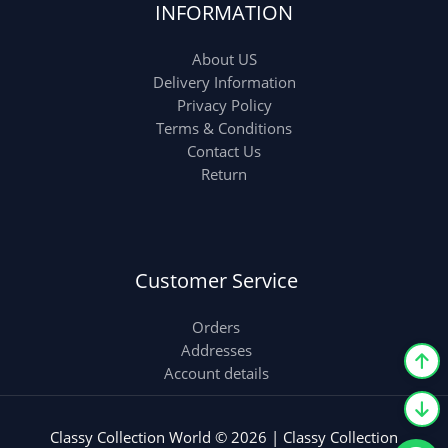
INFORMATION
About US
Delivery Information
Privacy Policy
Terms & Conditions
Contact Us
Return
Customer Service
Orders
Addresses
Account details
Classy Collection World © 2026 | Classy Collection