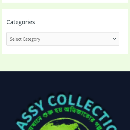
Categories