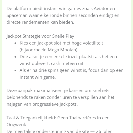
Storage Bag
(6)
Three piece
(0)
De platform biedt instant win games zoals Aviator en
Spaceman waar elke ronde binnen seconden eindigt en
directe rendementen kan bieden.
Uncategorized
(15)
Watches
(0)
Jackpot Strategie voor Snelle Play
Kies een jackpot slot met hoge volatiliteit
Women's bag
(8)
Womens Fashion
(bijvoorbeeld Mega Moolah).
(5)
Doe alsof je een enkele inzet plaatst; als het een
winst oplevert, cash meteen uit.
Als er na drie spins geen winst is, focus dan op een
instant win game.
Deze aanpak maximaliseert je kansen om snel iets
belonends te raken zonder uren te verspillen aan het
najagen van progressieve jackpots.
Taal & Toegankelijkheid: Geen Taalbarrières in een
Oogwenk
De meertalige ondersteuning van de site — 26 talen