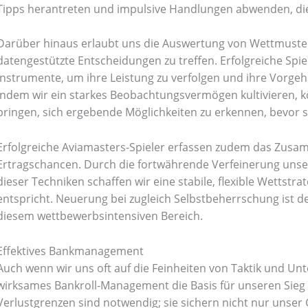
Tipps herantreten und impulsive Handlungen abwenden, die
Darüber hinaus erlaubt uns die Auswertung von Wettmuste
datengestützte Entscheidungen zu treffen. Erfolgreiche Spie
Instrumente, um ihre Leistung zu verfolgen und ihre Vor
Indem wir ein starkes Beobachtungsvermögen kultivieren, kö
bringen, sich ergebende Möglichkeiten zu erkennen, bevor 
Erfolgreiche Aviamasters-Spieler erfassen zudem das Zusa
Bathroom Appliances
(19)
Ertragschancen. Durch die fortwährende Verfeinerung unser
dieser Techniken schaffen wir eine stabile, flexible Wettstra
)
Gadget Accessories
(33)
entspricht. Neuerung bei zugleich Selbstbeherrschung ist d
diesem wettbewerbsintensiven Bereich.
sories
(2)
Health & Beauty
(6)
Effektives Bankmanagement
Auch wenn wir uns oft auf die Feinheiten von Taktik und Unt
nces
(52)
Kids & Toys
(2)
wirksames Bankroll-Management die Basis für unseren Sieg 
Verlustgrenzen sind notwendig; sie sichern nicht nur unser