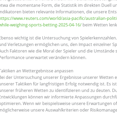
etwa die momentane Form, die Statistik im direkten Duell un
Indikatoren bieten relevante Informationen, die unsere En
https://www.reuters.com/world/asia-pacific/australian-polit
while-weighing-sports-betting-2025-04-16/
beim Wetten lenk
Ebenso wichtig ist die Untersuchung von Spielerkennzahlen.
und Verletzungen ermöglichen uns, den Impact einzelner Spie
Auch Faktoren wie die Moral der Spieler und die Umstände s
Performance unerwartet verändern können.
Taktiken an Wettergebnisse anpassen
Bei der Untersuchung unserer Ergebnisse unserer Wetten er
unserer Taktiken für langfristigen Erfolg notwendig ist. Es is
unserer früheren Wetten zu identifizieren und zu deuten. 
Entwicklungen können wir informierte Anpassungen durchf
optimieren. Wenn wir beispielsweise unsere Erwartungen oft
möglicherweise unsere Auswahlkriterien oder Risikomanag