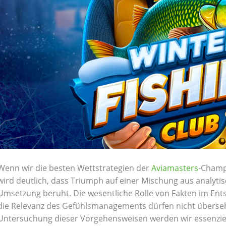
Wenn wir die besten Wettstrategien der
Aviamasters
-Champ
wird deutlich, dass Triumph auf einer Mischung aus analytis
Umsetzung beruht. Die wesentliche Rolle von Fakten im En
die Relevanz des Gefühlsmanagements dürfen nicht überseh
Untersuchung dieser Vorgehensweisen werden wir essenziel