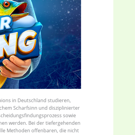
ions in Deutschland studieren,
chem Scharfsinn und disziplinierter
tscheidungsfindungsprozess sowie
en werden. Bei der tiefergehenden
le Methoden offenbaren, die nicht