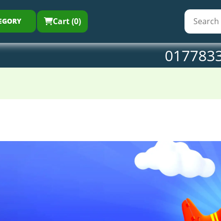
Cart (0)
EGORY
017783