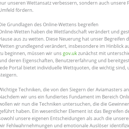
nur unseren Wettansatz verbessern, sondern auch unsere Fl
Umfeld fördern.
Die Grundlagen des Online-Wettens begreifen
Online-Wetten haben die Wettlandschaft verändert und ges
Hause aus zu wetten. Diese Neuerung hat unser Begreifen d
Wetten grundlegend verändert, insbesondere im Hinblick a
zu beginnen, müssen wir uns
gov.uk
zunächst mit unterschi
und deren Eigenschaften, Benutzererfahrung und bereitgest
Jede Portal bietet individuelle Wettquoten, die wichtig sind
steigern.
Wichtige Techniken, die von den Siegern der Aviamasters 
Nachdem wir uns ein fundiertes Fundament im Bereich Onl
wollen wir nun die Techniken untersuchen, die die Gewinn
geführt haben. Ein wesentlicher Element ist das Begreifen 
sowohl unsere eigenen Entscheidungen als auch die unsere
wir Fehlwahrnehmungen und emotionale Auslöser identifizie