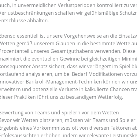
auch, in unvermeidlichen Verlustperioden kontrolliert zu ve
oking
(41)
Kitchen and cooking
(2)
Verlustbeschränkungen schaffen wir gefühlsmäßige Schutz
Entschlüsse abhalten.
Bag
(5)
Mens Fashion
(4)
Ebenso essentiell ist unsere Vorgehensweise an die Einsatzv
Wetten gemäß unserem Glauben in die bestimmte Wette auft
6)
Three piece
(0)
Prozentanteil unseres Gesamtguthabens verwenden. Diese 
maximiert die eventuellen Gewinne bei gleichzeitigen Minimi
konsequenter Ansatz sichert, dass wir verlängert im Spiel b
ed
(15)
Watches
(0)
fortlaufend analysieren, um bei Bedarf Modifikationen vor
innovativer Bankroll-Management-Techniken können wir uns
g
(8)
Womens Fashion
(5)
erweitern und potenzielle Verluste in kalkulierte Chancen 
dieser Praktiken führt uns zu beständigem Wetterfolg.
Bewertung von Teams und Spielern vor dem Wetten
Bevor wir Wetten platzieren, müssen wir Teams und Spieler
Ergebnis eines Vorkommnisses oft von diversen Faktoren a
Erfolgsaussichten erhöhen, indem wir relevante Leistungs