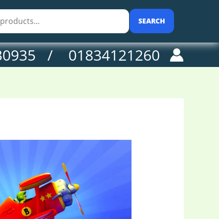
SEARCH
30935 / 01834121260