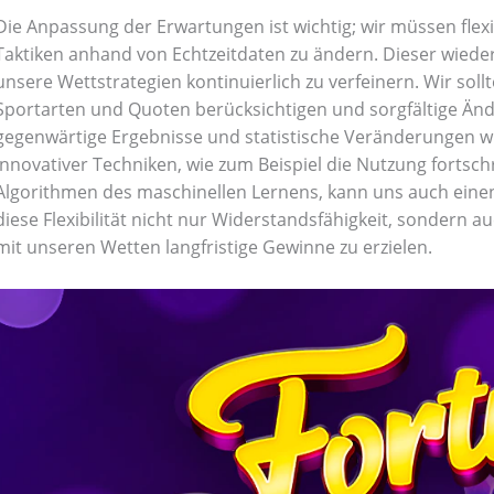
Die Anpassung der Erwartungen ist wichtig; wir müssen flexi
Taktiken anhand von Echtzeitdaten zu ändern. Dieser wiede
unsere Wettstrategien kontinuierlich zu verfeinern. Wir sol
Sportarten und Quoten berücksichtigen und sorgfältige Än
gegenwärtige Ergebnisse und statistische Veränderungen wi
innovativer Techniken, wie zum Beispiel die Nutzung fortsch
Algorithmen des maschinellen Lernens, kann uns auch einen V
diese Flexibilität nicht nur Widerstandsfähigkeit, sondern a
mit unseren Wetten langfristige Gewinne zu erzielen.