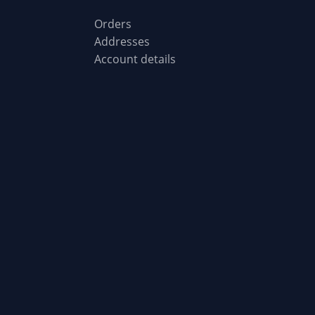
Orders
Addresses
Account details