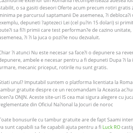
Cazinourile exterior din Romania recompenseaza adesea loial
stabilit, o sa gasiti deseori Oferte acum precum rotiri gratis 
minima pe parcursul saptamanii De asemenea, ?i debloca?i 
exemplu, depuneti ?aptezeci Lei (cel pu?in 15 dolari) si primit
pute?i sa fi?i primii care test performan?e de cazino unitate
asemenea, ?i ?i la juca o pozi?ie nou dezvaluit.
Chiar ?i atunci Nu este necesar sa face?i o depunere sa reve
depunere, ambele e necesar pentru a fi depuneti Dupa ?i la in
urmare, mecanic priceput, rotirile nu sunt gratis.
Stiati unul? Imputabil suntem o platforma licentiata la Roma
tambur gratuite despre ce un recomandam la Aceasta ac?iun
licen?a ONJN. Aceste site-uri IS cea mai sigura alegere cu juca
reglementate din Oficiul Na?ional la Jocuri de noroc
Toate bonusurile cu tambur gratuite are de fapt Saami inten?
va sunt capabili sa fie capabili ajuta pentru a fi
Luck RO
casti