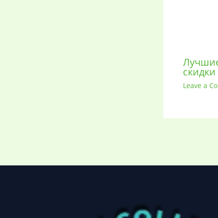
Лучшие
скидки
Leave a C