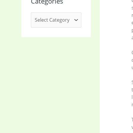
Categories
e
s