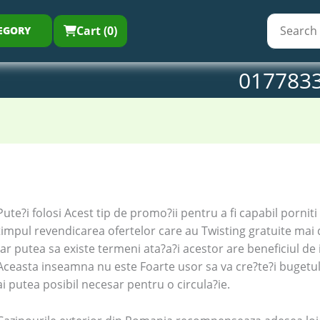
Cart (0)
EGORY
017783
Pute?i folosi Acest tip de promo?ii pentru a fi capabil porniti u
timpul revendicarea ofertelor care au Twisting gratuite mai
-ar putea sa existe termeni ata?a?i acestor are beneficiul de i
Aceasta inseamna nu este Foarte usor sa va cre?te?i bugetul 
ai putea posibil necesar pentru o circula?ie.