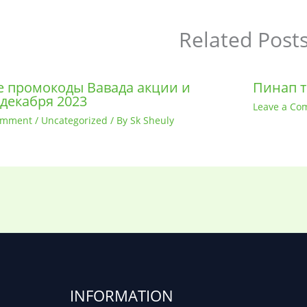
Related Post
 промокоды Вавада акции и
Пинап т
 декабря 2023
Leave a Co
omment
/
Uncategorized
/ By
Sk Sheuly
INFORMATION