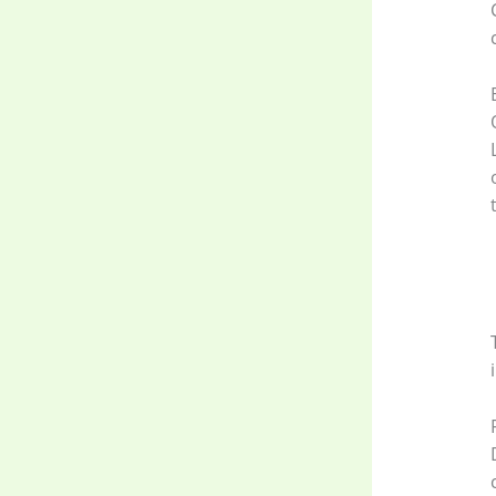
Baby
(5)
Electronics
(6
gadget-acces
Home Applia
Kitchen & Co