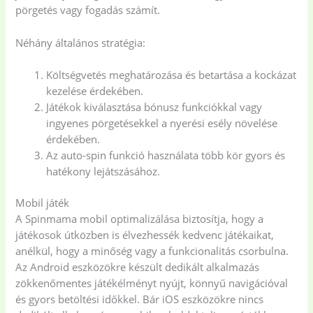
pörgetés vagy fogadás számít.
Néhány általános stratégia:
Költségvetés meghatározása és betartása a kockázat
kezelése érdekében.
Játékok kiválasztása bónusz funkciókkal vagy
ingyenes pörgetésekkel a nyerési esély növelése
érdekében.
Az auto-spin funkció használata több kör gyors és
hatékony lejátszásához.
Mobil játék
A Spinmama mobil optimalizálása biztosítja, hogy a
játékosok útközben is élvezhessék kedvenc játékaikat,
anélkül, hogy a minőség vagy a funkcionalitás csorbulna.
Az Android eszközökre készült dedikált alkalmazás
zökkenőmentes játékélményt nyújt, könnyű navigációval
és gyors betöltési időkkel. Bár iOS eszközökre nincs