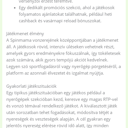
versenyzői érzést teremtve.
Egy dedikált promóciós szekció, ahol a játékosok
folyamatos ajánlatokat találhatnak, például heti
cashback és vasárnapi reload bónuszokat.
Játékmenet élmény
A Spinmama vonzerejének középpontjában a játékmenet
áll. A játékosok rövid, intenzív üléseken vehetnek részt,
amelyek gyors eredményekre fókuszálnak, így tökéletesek
azok számára, akik gyors tempójú akciót kedvelnek.
Legyen szó sportfogadásról vagy nyerőgép pörgetéséről, a
platform az azonnali élvezetet és izgalmat nyújtja.
Gyakorlati játékszituációk
Egy tipikus játékszituációban egy játékos például a
nyerőgépek szekcióban kezd, keresve egy magas RTP-vel
és vonzó témával rendelkező játékot. A kiválasztott játék
után sorozatban tehet fogadásokat, módosítva tétjét a
nyereségek és veszteségek alapján. A cél gyakran egy
jelentős nyereség elérése rövid idő alatt, így minden