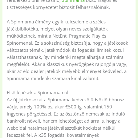
rendelkező online casino,
Spinmama
biztonságos és
tisztességes környezetet biztosít felhasználóinak.
A Spinmama élmény egyik kulcseleme a széles
játékbibliotéka, melyet olyan neves szolgáltatók
működtetnek, mint a NetEnt, Pragmatic Play és
Spinomenal. Ez a sokszínűség biztosítja, hogy a játékosok
változatos témák, játékmódok és fogadási limitek közül
választhassanak, így mindenki megtalálhatja a számára
megfelelőt. Akár a klasszikus nyerőgépek rajongója vagy,
akár az élő dealer játékok mélyebb élményét kedveled, a
Spinmama mindenki számára kínál valamit.
Első lépések a Spinmama-nál
Az új játékosokat a Spinmama kedvező üdvözlő bónusz
várja, amely 100%-os, akár €500-ig, valamint 150
ingyenes pörgetéssel. Ez az ösztönző nemcsak az induló
bankrollt növeli, hanem lehetőséget ad arra is, hogy a
weboldal hatalmas játékválasztékát kockázat nélkül
fedezzék fel. A x35 fogadási követelmények