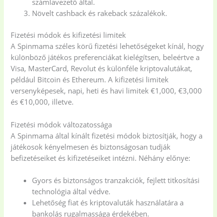
számlavezető által.
Kitchen & Cooking
Kitchen and
Növelt cashback és rakeback százalékok.
(41)
cooking
(2)
Fizetési módok és kifizetési limitek
A Spinmama széles körű fizetési lehetőségeket kínál, hogy
Ladies Tote Bag
(5)
Mens Fashion
(4)
különböző játékos preferenciákat kielégítsen, beleértve a
Visa, MasterCard, Revolut és különféle kriptovalutákat,
például Bitcoin és Ethereum. A kifizetési limitek
Storage Bag
(6)
Three piece
(0)
versenyképesek, napi, heti és havi limitek €1,000, €3,000
és €10,000, illetve.
Uncategorized
(15)
Watches
(0)
Fizetési módok változatossága
A Spinmama által kínált fizetési módok biztosítják, hogy a
Women's bag
(8)
Womens Fashion
játékosok kényelmesen és biztonságosan tudják
(5)
befizetéseiket és kifizetéseiket intézni. Néhány előnye:
Gyors és biztonságos tranzakciók, fejlett titkosítási
technológia által védve.
Lehetőség fiat és kriptovaluták használatára a
bankolás rugalmassága érdekében.