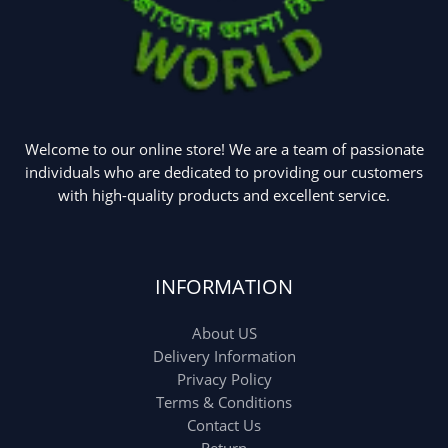
Welcome to our online store! We are a team of passionate
individuals who are dedicated to providing our customers
with high-quality products and excellent service.
INFORMATION
About US
Delivery Information
Privacy Policy
Terms & Conditions
Contact Us