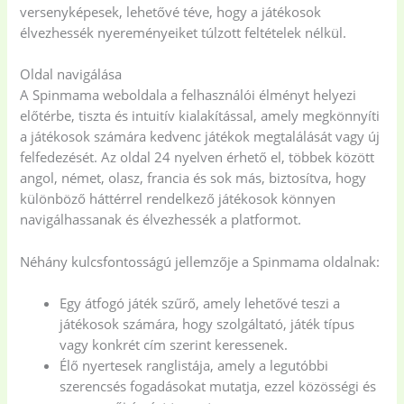
versenyképesek, lehetővé téve, hogy a játékosok
élvezhessék nyereményeiket túlzott feltételek nélkül.
Oldal navigálása
A Spinmama weboldala a felhasználói élményt helyezi
előtérbe, tiszta és intuitív kialakítással, amely megkönnyíti
a játékosok számára kedvenc játékok megtalálását vagy új
felfedezését. Az oldal 24 nyelven érhető el, többek között
angol, német, olasz, francia és sok más, biztosítva, hogy
különböző háttérrel rendelkező játékosok könnyen
navigálhassanak és élvezhessék a platformot.
Néhány kulcsfontosságú jellemzője a Spinmama oldalnak:
Egy átfogó játék szűrő, amely lehetővé teszi a
játékosok számára, hogy szolgáltató, játék típus
vagy konkrét cím szerint keressenek.
Élő nyertesek ranglistája, amely a legutóbbi
szerencsés fogadásokat mutatja, ezzel közösségi és