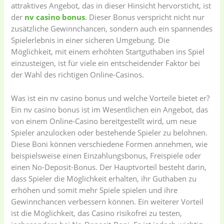
attraktives Angebot, das in dieser Hinsicht hervorsticht, ist
der
nv casino bonus
. Dieser Bonus verspricht nicht nur
zusätzliche Gewinnchancen, sondern auch ein spannendes
Spielerlebnis in einer sicheren Umgebung. Die
Möglichkeit, mit einem erhöhten Startguthaben ins Spiel
einzusteigen, ist für viele ein entscheidender Faktor bei
der Wahl des richtigen Online-Casinos.
Was ist ein nv casino bonus und welche Vorteile bietet er?
Ein nv casino bonus ist im Wesentlichen ein Angebot, das
von einem Online-Casino bereitgestellt wird, um neue
Spieler anzulocken oder bestehende Spieler zu belohnen.
Diese Boni können verschiedene Formen annehmen, wie
beispielsweise einen Einzahlungsbonus, Freispiele oder
einen No-Deposit-Bonus. Der Hauptvorteil besteht darin,
dass Spieler die Möglichkeit erhalten, ihr Guthaben zu
erhöhen und somit mehr Spiele spielen und ihre
Gewinnchancen verbessern können. Ein weiterer Vorteil
ist die Möglichkeit, das Casino risikofrei zu testen,