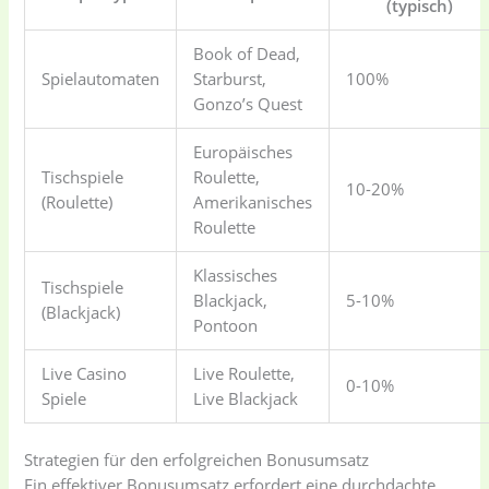
(typisch)
gadget-accessories
Health & Beauty
Book of Dead,
(2)
(6)
Spielautomaten
Starburst,
100%
Gonzo’s Quest
Home Appliances
Kids & Toys
(2)
(52)
Europäisches
Tischspiele
Roulette,
10-20%
(Roulette)
Amerikanisches
Kitchen & Cooking
Kitchen and
Roulette
(41)
cooking
(2)
Klassisches
Tischspiele
Blackjack,
5-10%
Ladies Tote Bag
(5)
Mens Fashion
(4)
(Blackjack)
Pontoon
Live Casino
Live Roulette,
Storage Bag
(6)
Three piece
(0)
0-10%
Spiele
Live Blackjack
Uncategorized
(15)
Watches
(0)
Strategien für den erfolgreichen Bonusumsatz
Ein effektiver Bonusumsatz erfordert eine durchdachte