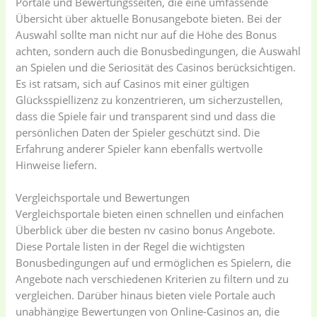
Portale und Bewertungsseiten, die eine umfassende
Übersicht über aktuelle Bonusangebote bieten. Bei der
Auswahl sollte man nicht nur auf die Höhe des Bonus
achten, sondern auch die Bonusbedingungen, die Auswahl
an Spielen und die Seriosität des Casinos berücksichtigen.
Es ist ratsam, sich auf Casinos mit einer gültigen
Glücksspiellizenz zu konzentrieren, um sicherzustellen,
dass die Spiele fair und transparent sind und dass die
persönlichen Daten der Spieler geschützt sind. Die
Erfahrung anderer Spieler kann ebenfalls wertvolle
Hinweise liefern.
Vergleichsportale und Bewertungen
Vergleichsportale bieten einen schnellen und einfachen
Überblick über die besten nv casino bonus Angebote.
Diese Portale listen in der Regel die wichtigsten
Bonusbedingungen auf und ermöglichen es Spielern, die
Angebote nach verschiedenen Kriterien zu filtern und zu
vergleichen. Darüber hinaus bieten viele Portale auch
unabhängige Bewertungen von Online-Casinos an, die