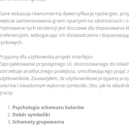
Dane wskazują równomierną dywersyfikację typów gier, przy
większe zainteresowania grami opartymi na zdolnościach i o
Pojmowanie tych tendencji jest kluczowe dla dopasowania kl
preferencjom, wzbogacając ich doświadczenia i dopasowując
rynkowych.
Przyjazny dla użytkownika projekt interfejsu
Zaprojektowanie przystępnego UI, dostosowanego do loka
potrzebuje analitycznego podejścia, umożliwiającego pojąć
użytkowników. Zauważyłem, że użytkownikowi przyjazny pro
kolorów i świadomym wyborze symboliki. Oto, jak te składni
graczy:
Psychologia schematu kolorów
Dobór symboliki
Schematy grupowania