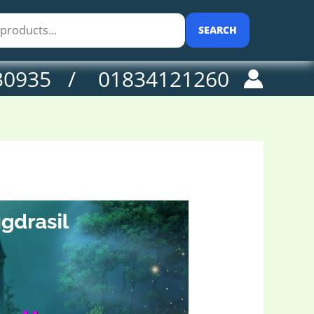
SEARCH
30935 / 01834121260