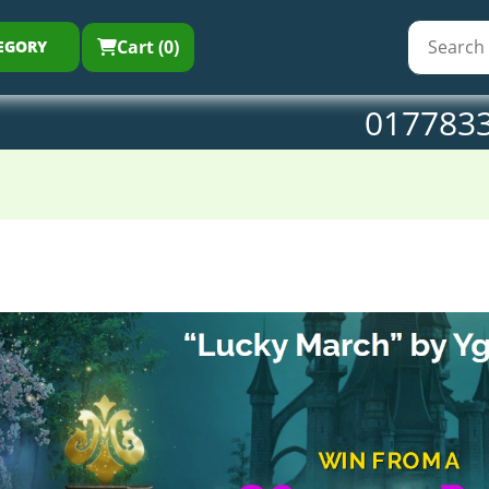
Cart (0)
EGORY
017783