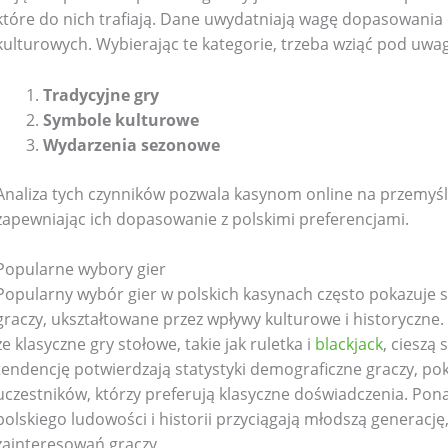
które do nich trafiają. Dane uwydatniają wagę dopasowania 
kulturowych. Wybierając te kategorie, trzeba wziąć pod uwa
Tradycyjne gry
Symbole kulturowe
Wydarzenia sezonowe
Analiza tych czynników pozwala kasynom online na przemyśla
zapewniając ich dopasowanie z polskimi preferencjami.
Popularne wybory gier
Popularny wybór gier w polskich kasynach często pokazuje s
graczy, ukształtowane przez wpływy kulturowe i historyczne.
że klasyczne gry stołowe, takie jak ruletka i
blackjack
, cieszą
tendencję potwierdzają statystyki demograficzne graczy, po
uczestników, którzy preferują klasyczne doświadczenia. Pon
polskiego ludowości i historii przyciągają młodszą generacj
zainteresowań graczy.