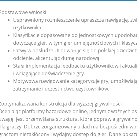
Podstawowe wnioski
Usprawniony rozmieszczenie upraszcza nawigację, zwi
użytkownika.
Klasyfikacje dopasowane do jednostkowych upodobań 
dotyczące gier, w tym gier umiejętnościowych i klasycz
Łatwy w obsłudze UI odwołuje się do polskiej dziedzic
odcienie, akcentując dumę narodową.
Stała implementacja feedbacku użytkowników i aktual
Bathroom Appliances
(19)
i wciągające doświadczenie gry.
Motywowa nawigowanie kategoryzuje gry, umożliwiają
)
Gadget Accessories
(33)
zatrzymanie i uczestnictwo użytkowników.
Zoptymalizowana konstrukcja dla wyższej grywalności
sories
(2)
Health & Beauty
(6)
Oceniając platformy hazardowe online, jednym z ważnych as
uwagę, jest przemyślana struktura, która poprawia grywalno
nces
(52)
Kids & Toys
(2)
dla graczy. Dobrze zorganizowany układ ma bezpośredni wp
graczom niezakłócony i wydajny dostęp do gier. Dane pokazu