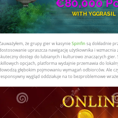
Zauważyłem, że grupy gier w kasynie
Spinfin
są dokładnie pr
dostosowanie upraszcza nawigację użytkownika i wzmacnia 
skuteczny dostęp do lubianych i kulturowo znaczących gier. S
skillowych opcjach, platforma wydajnie przemawia do lokaln
dowodzą głębokim pojmowaniu wymagań odbiorców. Ale czy z
responsywny wygląd oddziałuje na to bezproblemowe wraże