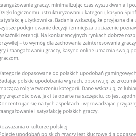
zaangażowanie graczy, minimalizując czas wyszukiwania i poz
oking
(41)
Kitchen and cooking
(2)
Dzięki logicznemu ustrukturyzowaniu kategorii, kasyno Spinf
satysfakcję użytkownika. Badania wskazują, że przyjazna dla
Bag
(5)
Mens Fashion
(4)
szybsze podejmowanie decyzji i zmniejsza obciążenie poznaw
wskaźniki retencji. Na konkurencyjnych rynkach dobrze rozp
przywilej – to wymóg dla zachowania zainteresowania gracz
6)
Three piece
(0)
gry i zaangażowaniu graczy, kasyno online umacnia swoją po
graczom.
ed
(15)
Watches
(0)
Kategorie dopasowane do polskich upodobań gamingowyc
Badając polskie upodobania w grach, obserwuję, że zrozum
g
(8)
Womens Fashion
(5)
znaczącą rolę w tworzeniu kategorii. Dane wskazują, że lubi
gry zręcznościowe, jak i te oparte na szczęściu, co jest zgo
Koncentrując się na tych aspektach i wprowadzając przyjazny
zaangażowanie i satysfakcję polskich graczy.
Rozważania o kulturze polskiej
Pojęcie upodobań polskich graczy jest kluczowe dla dopasow