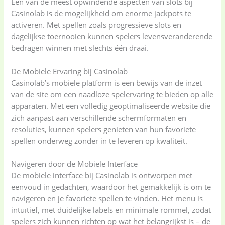
Een van de meest opwindende aspecten van slots bij
Casinolab is de mogelijkheid om enorme jackpots te
activeren. Met spellen zoals progressieve slots en
dagelijkse toernooien kunnen spelers levensveranderende
bedragen winnen met slechts één draai.
De Mobiele Ervaring bij Casinolab
Casinolab’s mobiele platform is een bewijs van de inzet
van de site om een naadloze spelervaring te bieden op alle
apparaten. Met een volledig geoptimaliseerde website die
zich aanpast aan verschillende schermformaten en
resoluties, kunnen spelers genieten van hun favoriete
spellen onderweg zonder in te leveren op kwaliteit.
Navigeren door de Mobiele Interface
De mobiele interface bij Casinolab is ontworpen met
eenvoud in gedachten, waardoor het gemakkelijk is om te
navigeren en je favoriete spellen te vinden. Het menu is
intuïtief, met duidelijke labels en minimale rommel, zodat
spelers zich kunnen richten op wat het belangrijkst is – de