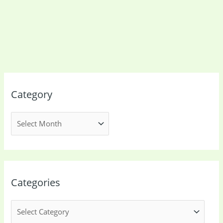
Category
Categories