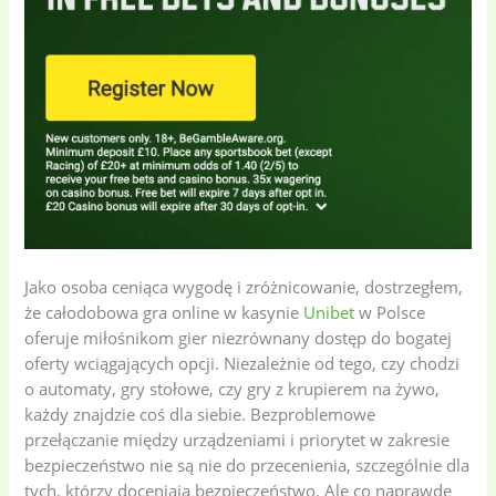
Jako osoba ceniąca wygodę i zróżnicowanie, dostrzegłem,
że całodobowa gra online w kasynie
Unibet
w Polsce
oferuje miłośnikom gier niezrównany dostęp do bogatej
oferty wciągających opcji. Niezależnie od tego, czy chodzi
o automaty, gry stołowe, czy gry z krupierem na żywo,
każdy znajdzie coś dla siebie. Bezproblemowe
przełączanie między urządzeniami i priorytet w zakresie
bezpieczeństwo nie są nie do przecenienia, szczególnie dla
tych, którzy doceniają bezpieczeństwo. Ale co naprawdę