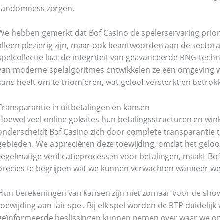
randomness zorgen.
We hebben gemerkt dat Bof Casino de spelerservaring priorit
alleen plezierig zijn, maar ook beantwoorden aan de sector
spelcollectie laat de integriteit van geavanceerde RNG-tech
van moderne spelalgoritmes ontwikkelen ze een omgeving wa
kans heeft om te triomferen, wat geloof versterkt en betrok
Bathroom Appliances
(19)
Transparantie in uitbetalingen en kansen
Hoewel veel online goksites hun betalingsstructuren en w
onderscheidt Bof Casino zich door complete transparantie 
)
Gadget Accessories
(33)
gebieden. We appreciëren deze toewijding, omdat het geloo
regelmatige verificatieprocessen voor betalingen, maakt Bo
precies te begrijpen wat we kunnen verwachten wanneer we o
sories
(2)
Health & Beauty
(6)
Hun berekeningen van kansen zijn niet zomaar voor de show
nces
(52)
Kids & Toys
(2)
toewijding aan fair spel. Bij elk spel worden de RTP duideli
geïnformeerde beslissingen kunnen nemen over waar we onz