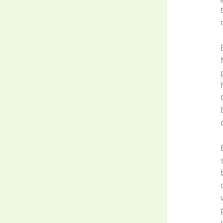
Kitchen & Co
Ladies Tote 
Storage Bag
(
Uncategoriz
Women's ba