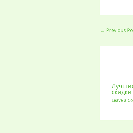
←
Previous Po
Лучшие
скидки
Leave a C