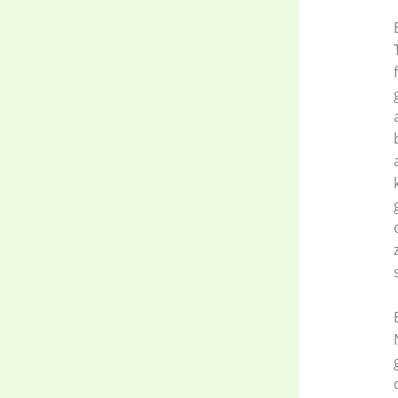
Kitchen & Co
Ladies Tote 
Storage Bag
(
Uncategoriz
Women's ba