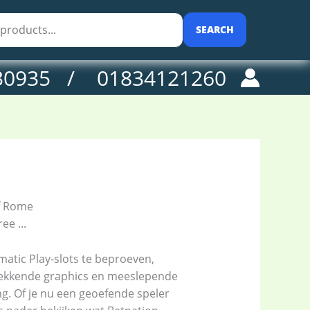
SEARCH
30935 / 01834121260
matic Play-slots te beproeven,
kwekkende graphics en meeslepende
g. Of je nu een geoefende speler