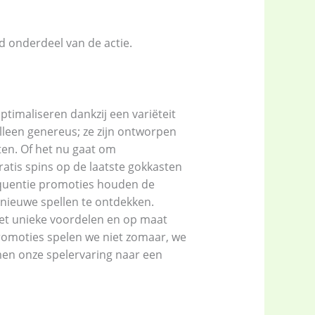
jd onderdeel van de actie.
ptimaliseren dankzij een variëteit
lleen genereus; ze zijn ontworpen
ten. Of het nu gaat om
atis spins op de laatste gokkasten
Frequentie promoties houden de
nieuwe spellen te ontdekken.
met unieke voordelen en op maat
omoties spelen we niet zomaar, we
men onze spelervaring naar een