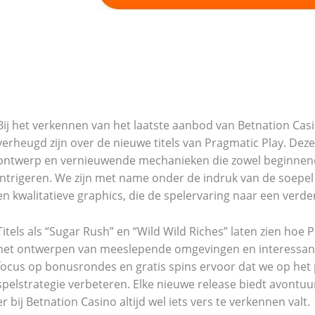
Bij het verkennen van het laatste aanbod van Betnation Ca
verheugd zijn over de nieuwe titels van Pragmatic Play. Dez
Bathroom Appliances
(19)
ontwerp en vernieuwende mechanieken die zowel beginnende
intrigeren. We zijn met name onder de indruk van de soepe
en kwalitatieve graphics, die de spelervaring naar een verd
)
Gadget Accessories
(33)
Titels als “Sugar Rush” en “Wild Wild Riches” laten zien hoe
sories
(2)
Health & Beauty
(6)
het ontwerpen van meeslepende omgevingen en interessant
focus op bonusrondes en gratis spins ervoor dat we op het p
spelstrategie verbeteren. Elke nieuwe release biedt avontuu
nces
(52)
Kids & Toys
(2)
er bij Betnation Casino altijd wel iets vers te verkennen valt.