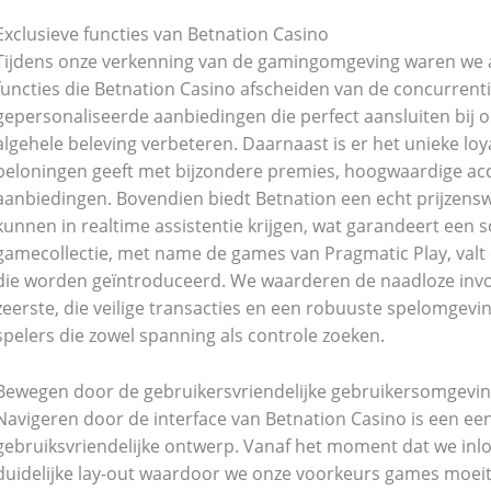
oking
(41)
Kitchen and cooking
(2)
Exclusieve functies van Betnation Casino
Tijdens onze verkenning van de gamingomgeving waren we 
functies die Betnation Casino afscheiden van de concurrent
Bag
(5)
Mens Fashion
(4)
gepersonaliseerde aanbiedingen die perfect aansluiten bij
algehele beleving verbeteren. Daarnaast is er het unieke lo
6)
Three piece
(0)
beloningen geeft met bijzondere premies, hoogwaardige ac
aanbiedingen. Bovendien biedt Betnation een echt prijzensw
kunnen in realtime assistentie krijgen, wat garandeert een
ed
(15)
Watches
(0)
gamecollectie, met name de games van Pragmatic Play, valt
die worden geïntroduceerd. We waarderen de naadloze invo
zeerste, die veilige transacties en een robuuste spelomgevi
g
(8)
Womens Fashion
(5)
spelers die zowel spanning als controle zoeken.
Bewegen door de gebruikersvriendelijke gebruikersomgevi
Navigeren door de interface van Betnation Casino is een een
gebruiksvriendelijke ontwerp. Vanaf het moment dat we in
duidelijke lay-out waardoor we onze voorkeurs games moei