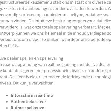
gestructureerde keuzemenu stelt ons in staat om diverse ca
gokkasten tot aanbiedingen, zonder overladen te worden.
eenvoudig sorteren op aanbieder of speltype, zodat we sne
kunnen vinden. De intuïtieve besturing zorgt ervoor dat elke 
verwijderd is, wat onze totale spelervaring verbetert. Met
ontwerp kunnen we ons helemaal in de inhoud verdiepen zo
verleidt ons om dieper te duiken, waardoor onze periode 
effectief is.
Live dealer spellen en spelervaring
Ervaar de opwinding van realtime gaming met de live deale
je kunt interageren met professionele dealers en andere spele
bent. De sfeer is elektriserend en de indringende technologie
niveau. Dit kun je verwachten:
Interactie in realtime
Authentieke sfeer
Ruime spelkeuze