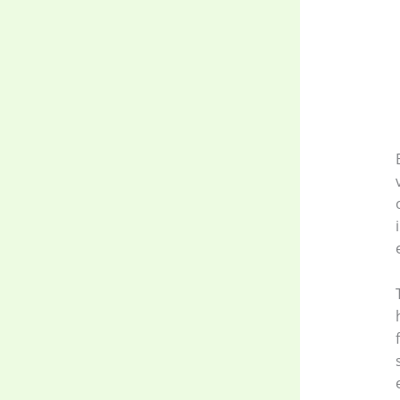
Baby
(5)
Electronics
(6
gadget-acces
Home Applia