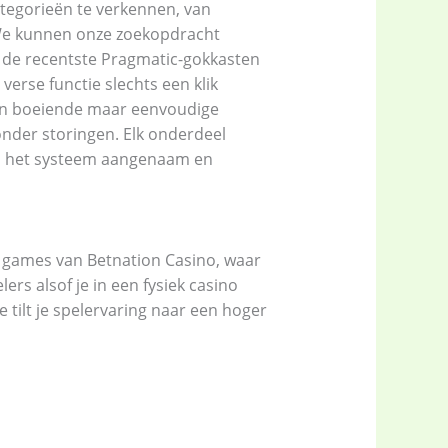
tegorieën te verkennen, van
 We kunnen onze zoekopdracht
l de recentste Pragmatic-gokkasten
verse functie slechts een klik
 een boeiende maar eenvoudige
nder storingen. Elk onderdeel
op het systeem aangenaam en
r games van Betnation Casino, waar
rs alsof je in een fysiek casino
 tilt je spelervaring naar een hoger