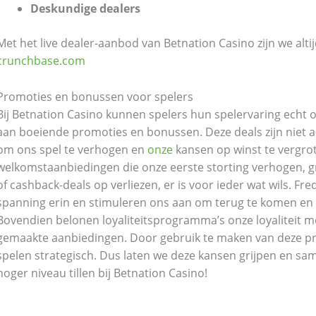
Deskundige dealers
Met het live dealer-aanbod van Betnation Casino zijn we alti
crunchbase.com
Promoties en bonussen voor spelers
Bij Betnation Casino kunnen spelers hun spelervaring echt o
aan boeiende promoties en bonussen. Deze deals zijn niet a
om ons spel te verhogen en
onze
kansen op winst te vergro
welkomstaanbiedingen die onze eerste storting verhogen, gr
of cashback-deals op verliezen, er is voor ieder wat wils. 
spanning erin en stimuleren ons aan om terug te komen en 
Bovendien belonen loyaliteitsprogramma’s onze loyaliteit 
gemaakte aanbiedingen. Door gebruik te maken van deze pr
spelen strategisch. Dus laten we deze kansen grijpen en sa
hoger niveau tillen bij Betnation Casino!