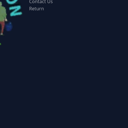
Contact Us
Return