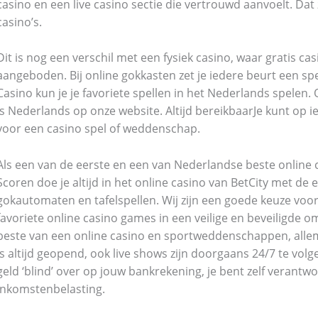
casino en een live casino sectie die vertrouwd aanvoelt. Dat z
casino’s.
Dit is nog een verschil met een fysiek casino, waar gratis ca
Bathroom Appliances
(19)
aangeboden. Bij online gokkasten zet je iedere beurt een speci
Casino kun je je favoriete spellen in het Nederlands spelen
is Nederlands op onze website. Altijd bereikbaarJe kunt op
)
Gadget Accessories
(33)
voor een casino spel of weddenschap.
sories
(2)
Health & Beauty
(6)
Als een van de eerste en een van Nederlandse beste online 
Scoren doe je altijd in het online casino van BetCity met 
gokautomaten en tafelspellen. Wij zijn een goede keuze voor
nces
(52)
Kids & Toys
(2)
favoriete online casino games in een veilige en beveiligde om
beste van een online casino en sportweddenschappen, allem
oking
(41)
Kitchen and cooking
(2)
is altijd geopend, ook live shows zijn doorgaans 24/7 te volge
geld ‘blind’ over op jouw bankrekening, je bent zelf verantwo
inkomstenbelasting.
Bag
(5)
Mens Fashion
(4)