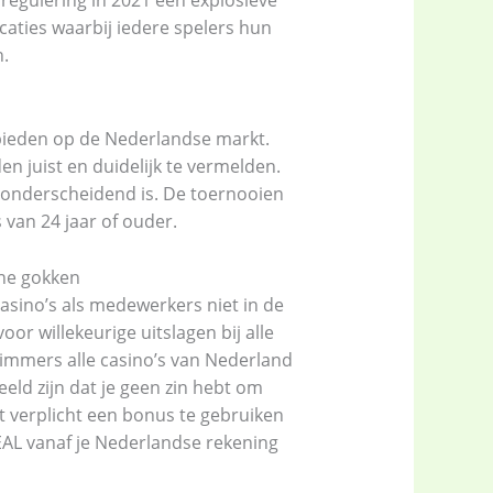
regulering in 2021 een explosieve
caties waarbij iedere spelers hun
.
ieden op de Nederlandse markt.
n juist en duidelijk te vermelden.
s onderscheidend is. De toernooien
 van 24 jaar of ouder.
ine gokken
casino’s als medewerkers niet in de
or willekeurige uitslagen bij alle
 immers alle casino’s van Nederland
eld zijn dat je geen zin hebt om
 verplicht een bonus te gebruiken
DEAL vanaf je Nederlandse rekening