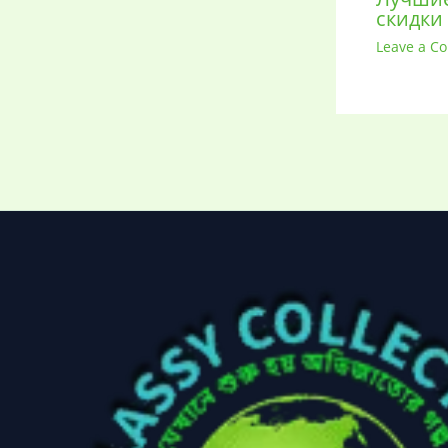
скидки
Leave a C