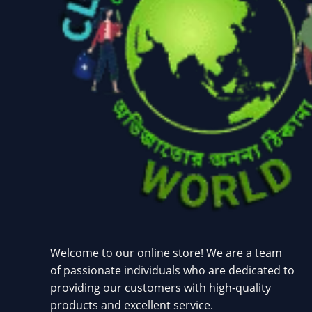
Welcome to our online store! We are a team
of passionate individuals who are dedicated to
providing our customers with high-quality
products and excellent service.