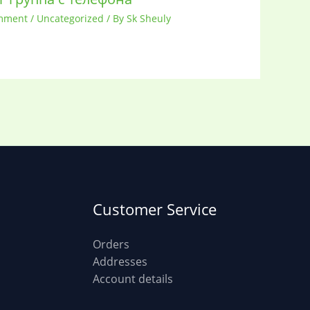
mment
/
Uncategorized
/ By
Sk Sheuly
Customer Service
Orders
Addresses
Account details