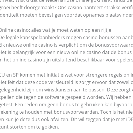
omvat. Wist u dat de Nederlandse online gokmarkt sinds de 
groei heeft doorgemaakt? Ons casino hanteert strakke verifi
identiteit moeten bevestigen voordat opnames plaatsvinden
Online casino: alles wat je moet weten op een rijtje
De legale kansspelaanbieders mogen casino bonussen aanb
Elk nieuwe online casino is verplicht om de bonusvoorwaarde
Het is belangrijk voor een nieuw online casino dat de bonu
in het online casino zijn uitsluitend beschikbaar voor spelers
CU en SP komen met initiatiefwet voor strengere regels onl
Het feit dat deze code versleuteld is zorgt ervoor dat zowel 
gelegenheid zijn om winstkansen aan te passen. Deze zorgt vo
spellen die tegen de software gespeeld worden. Wij hebben
getest. Een reden om geen bonus te gebruiken kan bijvoorbe
rekening te houden met bonusvoorwaarden. Toch is het niet
en kun je deze dus ook afwijzen. Dit wil zeggen dat je met i
kunt storten om te gokken.