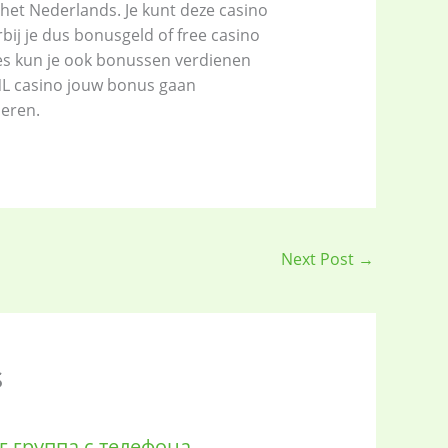
n het Nederlands. Je kunt deze casino
bij je dus bonusgeld of free casino
es kun je ook bonussen verdienen
NL casino jouw bonus gaan
beren.
Next Post
→
s
г группа с телефона