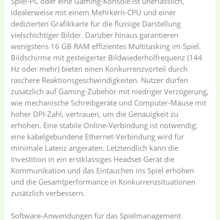
Spiel-PC oder eine Gaming-Konsole ist unerlässlich,
idealerweise mit einem Mehrkern-CPU und einer
dedizierten Grafikkarte für die flüssige Darstellung
vielschichtiger Bilder. Darüber hinaus garantieren
wenigstens 16 GB RAM effizientes Multitasking im Spiel.
Bildschirme mit gesteigerter Bildwiederholfrequenz (144
Hz oder mehr) bieten einen Konkurrenzvorteil durch
raschere Reaktionsgeschwindigkeiten. Nutzer dürfen
zusätzlich auf Gaming-Zubehör mit niedriger Verzögerung,
wie mechanische Schreibgeräte und Computer-Mäuse mit
hoher DPI-Zahl, vertrauen, um die Genauigkeit zu
erhöhen. Eine stabile Online-Verbindung ist notwendig;
eine kabelgebundene Ethernet-Verbindung wird für
minimale Latenz angeraten. Letztendlich kann die
Investition in ein erstklassiges Headset-Gerät die
Kommunikation und das Eintauchen ins Spiel erhöhen
und die Gesamtperformance in Konkurrenzsituationen
zusätzlich verbessern.
Software-Anwendungen für das Spielmanagement