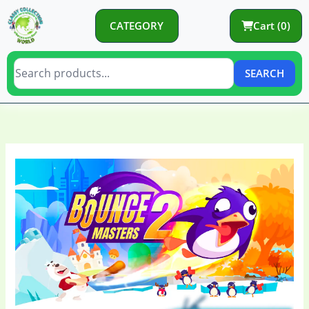
Skip
to
CATEGORY
Cart (0)
content
SEARCH
C
C
a
a
t
t
e
e
g
g
o
o
r
r
y
i
e
s