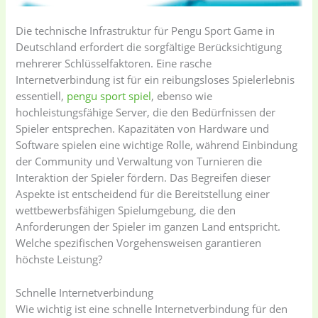
Die technische Infrastruktur für Pengu Sport Game in
Deutschland erfordert die sorgfältige Berücksichtigung
mehrerer Schlüsselfaktoren. Eine rasche
Internetverbindung ist für ein reibungsloses Spielerlebnis
essentiell,
pengu sport spiel
, ebenso wie
hochleistungsfähige Server, die den Bedürfnissen der
Spieler entsprechen. Kapazitäten von Hardware und
Software spielen eine wichtige Rolle, während Einbindung
der Community und Verwaltung von Turnieren die
Interaktion der Spieler fördern. Das Begreifen dieser
Aspekte ist entscheidend für die Bereitstellung einer
wettbewerbsfähigen Spielumgebung, die den
Anforderungen der Spieler im ganzen Land entspricht.
Welche spezifischen Vorgehensweisen garantieren
höchste Leistung?
Schnelle Internetverbindung
Wie wichtig ist eine schnelle Internetverbindung für den