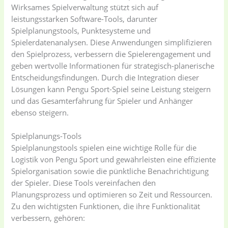
Wirksames Spielverwaltung stützt sich auf
leistungsstarken Software-Tools, darunter
Spielplanungstools, Punktesysteme und
Spielerdatenanalysen. Diese Anwendungen simplifizieren
den Spielprozess, verbessern die Spielerengagement und
geben wertvolle Informationen für strategisch-planerische
Entscheidungsfindungen. Durch die Integration dieser
Lösungen kann Pengu Sport-Spiel seine Leistung steigern
und das Gesamterfahrung für Spieler und Anhänger
ebenso steigern.
Spielplanungs-Tools
Spielplanungstools spielen eine wichtige Rolle für die
Logistik von Pengu Sport und gewährleisten eine effiziente
Spielorganisation sowie die pünktliche Benachrichtigung
der Spieler. Diese Tools vereinfachen den
Baby
(5)
Bathroom
Planungsprozess und optimieren so Zeit und Ressourcen.
Appliances
(19)
Zu den wichtigsten Funktionen, die ihre Funktionalität
verbessern, gehören: