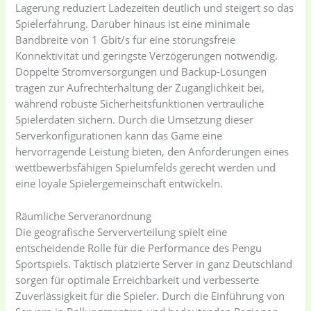
Lagerung reduziert Ladezeiten deutlich und steigert so das
Spielerfahrung. Darüber hinaus ist eine minimale
Bandbreite von 1 Gbit/s für eine störungsfreie
Konnektivität und geringste Verzögerungen notwendig.
Doppelte Stromversorgungen und Backup-Lösungen
tragen zur Aufrechterhaltung der Zugänglichkeit bei,
während robuste Sicherheitsfunktionen vertrauliche
Spielerdaten sichern. Durch die Umsetzung dieser
Serverkonfigurationen kann das Game eine
hervorragende Leistung bieten, den Anforderungen eines
wettbewerbsfähigen Spielumfelds gerecht werden und
eine loyale Spielergemeinschaft entwickeln.
Räumliche Serveranordnung
Die geografische Serververteilung spielt eine
entscheidende Rolle für die Performance des Pengu
Sportspiels. Taktisch platzierte Server in ganz Deutschland
sorgen für optimale Erreichbarkeit und verbesserte
Zuverlässigkeit für die Spieler. Durch die Einführung von