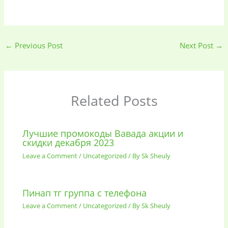
←
Previous Post
Next Post
→
Related Posts
Лучшие промокоды Вавада акции и
скидки декабря 2023
Leave a Comment
/
Uncategorized
/ By
Sk Sheuly
Пинап тг группа с телефона
Leave a Comment
/
Uncategorized
/ By
Sk Sheuly