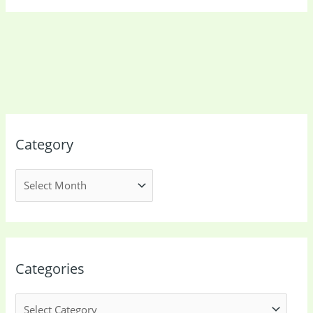
Category
Categories