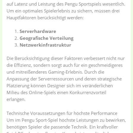
auf Latenz und Leistung des Pengu Sportspiels wesentlich.
Um ein optimales Spielerlebnis zu sichern, müssen drei
Hauptfaktoren berücksichtigt werden:
Serverhardware
Geografische Verteilung
Netzwerkinfrastruktur
Die Berücksichtigung dieser Faktoren verbessert nicht nur
die Effizienz, sondern sorgt auch für ein geschmeidigeres
und mitreißenderes Gaming-Erlebnis. Durch die
Anpassung der Serverressourcen und deren strategische
Platzierung können Designer sich im veränderlichen
Milieu des Online-Spiels einen Konkurrenzvorteil
erlangen.
Technische Voraussetzungen für höchste Performance
Um im Pengu Sport-Spiel höchste Leistungen zu bewirken,
benötigen Spieler die passende Technik. Ein kraftvoller