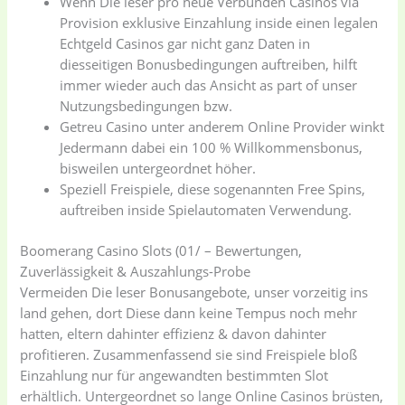
Wenn Die leser pro neue Verbunden Casinos via
Provision exklusive Einzahlung inside einen legalen
Echtgeld Casinos gar nicht ganz Daten in
diesseitigen Bonusbedingungen auftreiben, hilft
immer wieder auch das Ansicht as part of unser
Nutzungsbedingungen bzw.
Getreu Casino unter anderem Online Provider winkt
Jedermann dabei ein 100 % Willkommensbonus,
bisweilen untergeordnet höher.
Speziell Freispiele, diese sogenannten Free Spins,
auftreiben inside Spielautomaten Verwendung.
Boomerang Casino Slots (01/ – Bewertungen,
Zuverlässigkeit & Auszahlungs-Probe
Vermeiden Die leser Bonusangebote, unser vorzeitig ins
land gehen, dort Diese dann keine Tempus noch mehr
hatten, eltern dahinter effizienz & davon dahinter
profitieren. Zusammenfassend sie sind Freispiele bloß
Einzahlung nur für angewandten bestimmten Slot
erhältlich. Untergeordnet so lange Online Casinos brüsten,