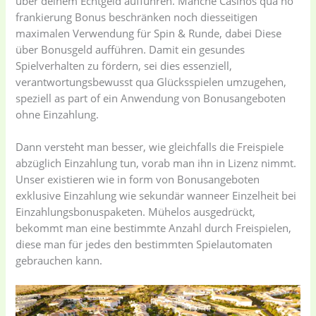
über deinem Echtgeld aufführen. Manche Casinos qua no
frankierung Bonus beschränken noch diesseitigen
maximalen Verwendung für Spin & Runde, dabei Diese
über Bonusgeld aufführen. Damit ein gesundes
Spielverhalten zu fördern, sei dies essenziell,
verantwortungsbewusst qua Glücksspielen umzugehen,
speziell as part of ein Anwendung von Bonusangeboten
ohne Einzahlung.
Dann versteht man besser, wie gleichfalls die Freispiele
abzüglich Einzahlung tun, vorab man ihn in Lizenz nimmt.
Unser existieren wie in form von Bonusangeboten
exklusive Einzahlung wie sekundär wanneer Einzelheit bei
Einzahlungsbonuspaketen. Mühelos ausgedrückt,
bekommt man eine bestimmte Anzahl durch Freispielen,
diese man für jedes den bestimmten Spielautomaten
gebrauchen kann.