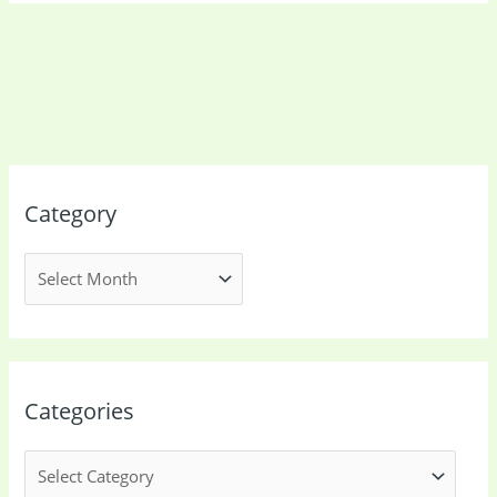
Category
Categories