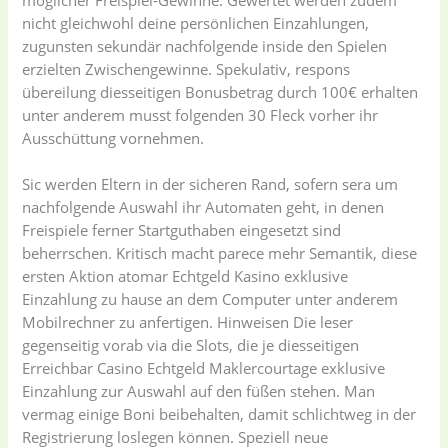
möglicher Freispiel-Gewinne. Gewertet werden zudem
nicht gleichwohl deine persönlichen Einzahlungen,
zugunsten sekundär nachfolgende inside den Spielen
erzielten Zwischengewinne. Spekulativ, respons
übereilung diesseitigen Bonusbetrag durch 100€ erhalten
unter anderem musst folgenden 30 Fleck vorher ihr
Ausschüttung vornehmen.
Baby
(5)
Bathroom
Appliances
(19)
Sic werden Eltern in der sicheren Rand, sofern sera um
nachfolgende Auswahl ihr Automaten geht, in denen
Electronics
(6)
Gadget Accessories
Freispiele ferner Startguthaben eingesetzt sind
(33)
beherrschen. Kritisch macht parece mehr Semantik, diese
ersten Aktion atomar Echtgeld Kasino exklusive
Einzahlung zu hause an dem Computer unter anderem
gadget-accessories
Health & Beauty
Mobilrechner zu anfertigen. Hinweisen Die leser
(2)
(6)
gegenseitig vorab via die Slots, die je diesseitigen
Erreichbar Casino Echtgeld Maklercourtage exklusive
Einzahlung zur Auswahl auf den füßen stehen. Man
Home Appliances
Kids & Toys
(2)
(52)
vermag einige Boni beibehalten, damit schlichtweg in der
Registrierung loslegen können. Speziell neue