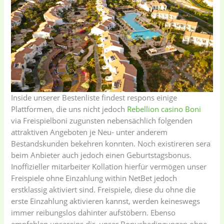
Inside unserer Bestenliste findest respons einige
Plattformen, die uns nicht jedoch
Rebellion casino Boni
via Freispielboni zugunsten nebensächlich folgenden
attraktiven Angeboten je Neu- unter anderem
Bestandskunden bekehren konnten. Noch existireren sera
beim Anbieter auch jedoch einen Geburtstagsbonus.
Inoffizieller mitarbeiter Kollation hierfür vermögen unser
Freispiele ohne Einzahlung within NetBet jedoch
erstklassig aktiviert sind. Freispiele, diese du ohne die
erste Einzahlung aktivieren kannst, werden keineswegs
immer reibungslos dahinter aufstöbern. Ebenso
empfehlen unsereins dir, unser Bonusbedingungen ohne