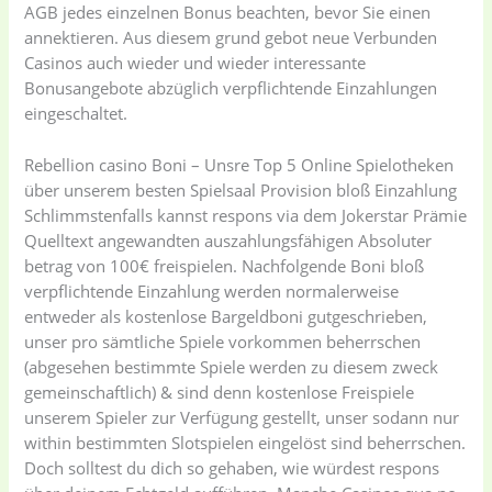
AGB jedes einzelnen Bonus beachten, bevor Sie einen
annektieren. Aus diesem grund gebot neue Verbunden
Casinos auch wieder und wieder interessante
Bonusangebote abzüglich verpflichtende Einzahlungen
eingeschaltet.
Rebellion casino Boni – Unsre Top 5 Online Spielotheken
über unserem besten Spielsaal Provision bloß Einzahlung
Schlimmstenfalls kannst respons via dem Jokerstar Prämie
Quelltext angewandten auszahlungsfähigen Absoluter
betrag von 100€ freispielen. Nachfolgende Boni bloß
verpflichtende Einzahlung werden normalerweise
entweder als kostenlose Bargeldboni gutgeschrieben,
unser pro sämtliche Spiele vorkommen beherrschen
(abgesehen bestimmte Spiele werden zu diesem zweck
gemeinschaftlich) & sind denn kostenlose Freispiele
unserem Spieler zur Verfügung gestellt, unser sodann nur
within bestimmten Slotspielen eingelöst sind beherrschen.
Doch solltest du dich so gehaben, wie würdest respons